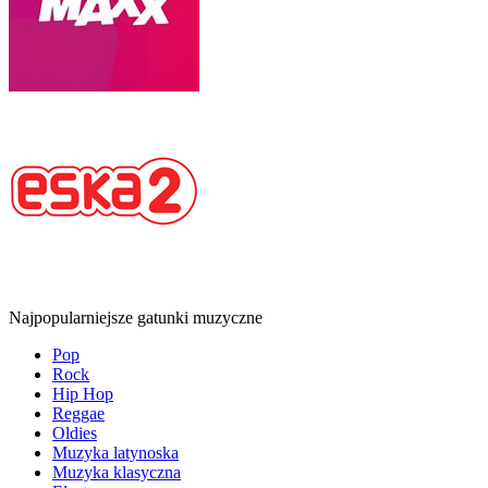
Najpopularniejsze gatunki muzyczne
Pop
Rock
Hip Hop
Reggae
Oldies
Muzyka latynoska
Muzyka klasyczna