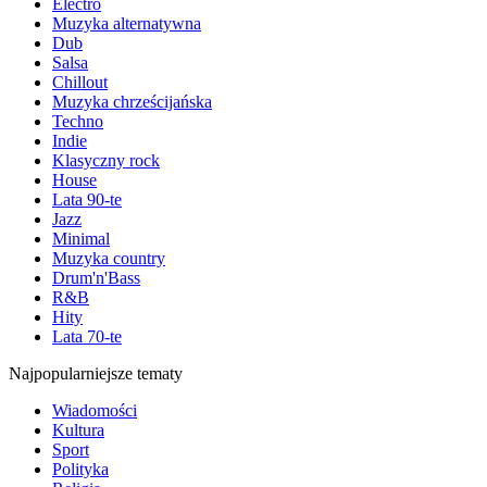
Electro
Muzyka alternatywna
Dub
Salsa
Chillout
Muzyka chrześcijańska
Techno
Indie
Klasyczny rock
House
Lata 90-te
Jazz
Minimal
Muzyka country
Drum'n'Bass
R&B
Hity
Lata 70-te
Najpopularniejsze tematy
Wiadomości
Kultura
Sport
Polityka