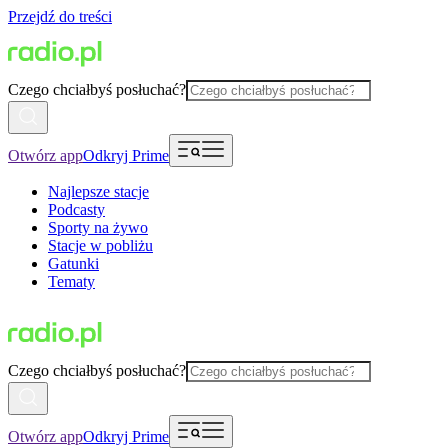
Przejdź do treści
Czego chciałbyś posłuchać?
Otwórz app
Odkryj Prime
Najlepsze stacje
Podcasty
Sporty na żywo
Stacje w pobliżu
Gatunki
Tematy
Czego chciałbyś posłuchać?
Otwórz app
Odkryj Prime