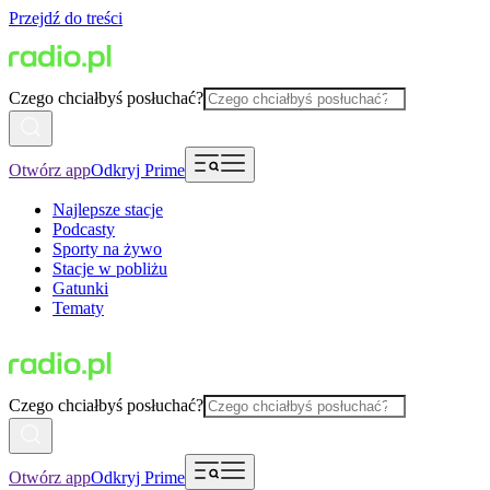
Przejdź do treści
Czego chciałbyś posłuchać?
Otwórz app
Odkryj Prime
Najlepsze stacje
Podcasty
Sporty na żywo
Stacje w pobliżu
Gatunki
Tematy
Czego chciałbyś posłuchać?
Otwórz app
Odkryj Prime