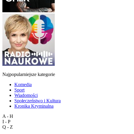
Najpopularniejsze kategorie
Komedia
Sport
Wiadomości
Społeczeństwo i Kultura
Kronika Kryminalna
A - H
I - P
Q - Z