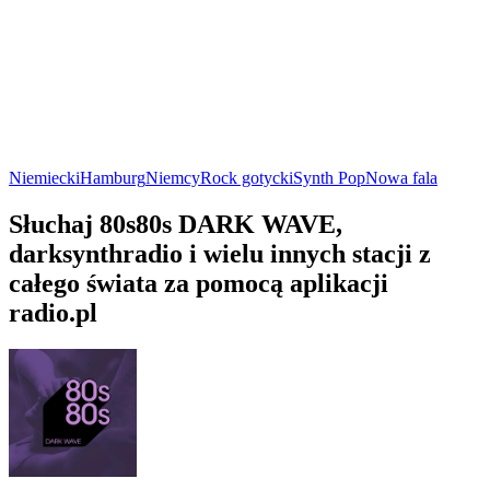
Niemiecki
Hamburg
Niemcy
Rock gotycki
Synth Pop
Nowa fala
Słuchaj 80s80s DARK WAVE,
darksynthradio i wielu innych stacji z
całego świata za pomocą aplikacji
radio.pl