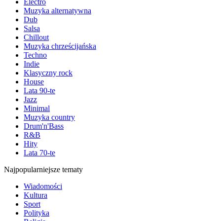
Electro
Muzyka alternatywna
Dub
Salsa
Chillout
Muzyka chrześcijańska
Techno
Indie
Klasyczny rock
House
Lata 90-te
Jazz
Minimal
Muzyka country
Drum'n'Bass
R&B
Hity
Lata 70-te
Najpopularniejsze tematy
Wiadomości
Kultura
Sport
Polityka