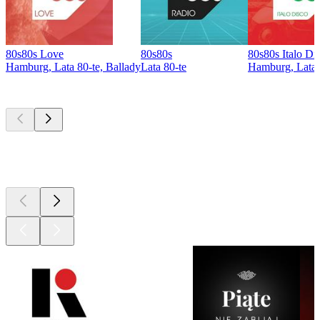
80s80s Love
80s80s
80s80s Italo Di
Hamburg, Lata 80-te, Ballady
Lata 80-te
Hamburg, Lata 8
Najlepsze
podcasty
Najlepsze
podcasty
Najlepsze
podcasty