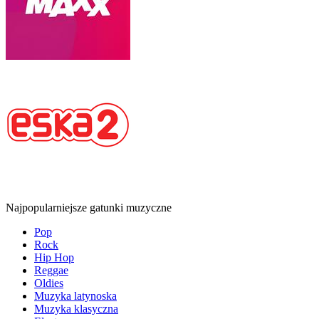
Najpopularniejsze gatunki muzyczne
Pop
Rock
Hip Hop
Reggae
Oldies
Muzyka latynoska
Muzyka klasyczna