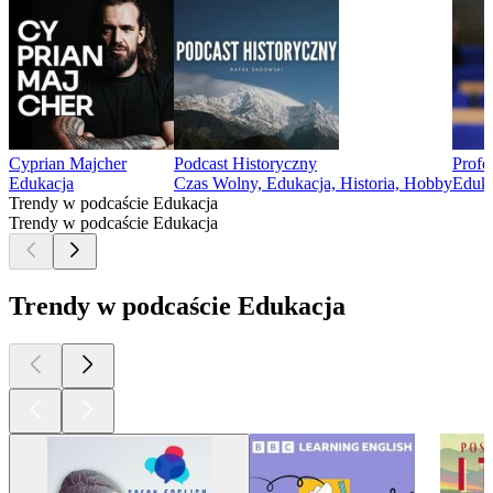
Cyprian Majcher
Podcast Historyczny
Profe
Edukacja
Czas Wolny, Edukacja, Historia, Hobby
Eduka
Trendy w podcaście Edukacja
Trendy w podcaście Edukacja
Trendy w podcaście Edukacja