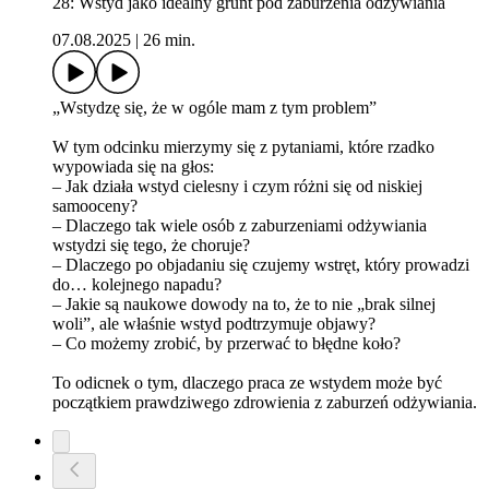
28: Wstyd jako idealny grunt pod zaburzenia odżywiania
07.08.2025
|
26 min.
„Wstydzę się, że w ogóle mam z tym problem”
W tym odcinku mierzymy się z pytaniami, które rzadko
wypowiada się na głos:
– Jak działa wstyd cielesny i czym różni się od niskiej
samooceny?
– Dlaczego tak wiele osób z zaburzeniami odżywiania
wstydzi się tego, że choruje?
– Dlaczego po objadaniu się czujemy wstręt, który prowadzi
do… kolejnego napadu?
– Jakie są naukowe dowody na to, że to nie „brak silnej
woli”, ale właśnie wstyd podtrzymuje objawy?
– Co możemy zrobić, by przerwać to błędne koło?
To odicnek o tym, dlaczego praca ze wstydem może być
początkiem prawdziwego zdrowienia z zaburzeń odżywiania.