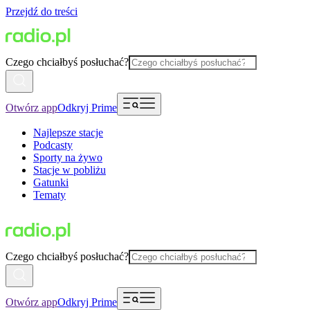
Przejdź do treści
Czego chciałbyś posłuchać?
Otwórz app
Odkryj Prime
Najlepsze stacje
Podcasty
Sporty na żywo
Stacje w pobliżu
Gatunki
Tematy
Czego chciałbyś posłuchać?
Otwórz app
Odkryj Prime