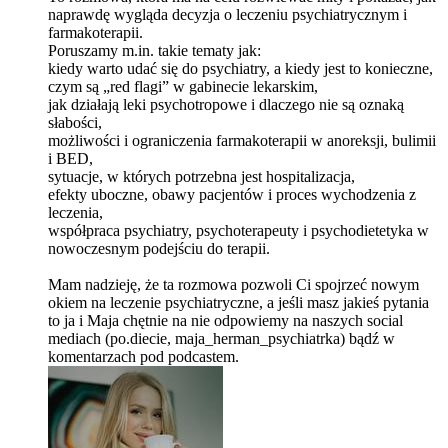
naprawdę wygląda decyzja o leczeniu psychiatrycznym i
farmakoterapii.
Poruszamy m.in. takie tematy jak:
kiedy warto udać się do psychiatry, a kiedy jest to konieczne,
czym są „red flagi” w gabinecie lekarskim,
jak działają leki psychotropowe i dlaczego nie są oznaką
słabości,
możliwości i ograniczenia farmakoterapii w anoreksji, bulimii
i BED,
sytuacje, w których potrzebna jest hospitalizacja,
efekty uboczne, obawy pacjentów i proces wychodzenia z
leczenia,
współpraca psychiatry, psychoterapeuty i psychodietetyka w
nowoczesnym podejściu do terapii.
Mam nadzieję, że ta rozmowa pozwoli Ci spojrzeć nowym
okiem na leczenie psychiatryczne, a jeśli masz jakieś pytania
to ja i Maja chętnie na nie odpowiemy na naszych social
mediach (po.diecie, maja_herman_psychiatrka) bądź w
komentarzach pod podcastem.