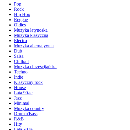
Pop
Rock
Hip Hop
Reggae
Oldies
Muzyka latynoska
Muzyka klasyczna
Electro
Muzyka alternatywna
Dub
Salsa
Chillout
Muzyka chrześcijańska
Techno
Indie
Klasyczny rock
House
Lata 90-te
Jazz
Minimal
Muzyka country
Drum'n'Bass
R&B
Hity
Lata 70-te