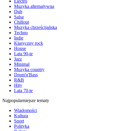
Electro
Muzyka alternatywna
Dub
Salsa
Chillout
Muzyka chrześcijańska
Techno
Indie
Klasyczny rock
House
Lata 90-te
Jazz
Minimal
Muzyka country
Drum'n'Bass
R&B
Hity
Lata 70-te
Najpopularniejsze tematy
Wiadomości
Kultura
Sport
Polityka