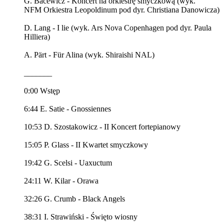
G. Bacewicz - Koncert na orkiestrę smyczkową (wyk.
NFM Orkiestra Leopoldinum pod dyr. Christiana Danowicza)
D. Lang - I lie (wyk. Ars Nova Copenhagen pod dyr. Paula
Hilliera)
A. Pärt - Für Alina (wyk. Shiraishi NAL)
_______
0:00 Wstęp
6:44 E. Satie - Gnossiennes
10:53 D. Szostakowicz - II Koncert fortepianowy
15:05 P. Glass - II Kwartet smyczkowy
19:42 G. Scelsi - Uaxuctum
24:11 W. Kilar - Orawa
32:26 G. Crumb - Black Angels
38:31 I. Strawiński - Święto wiosny