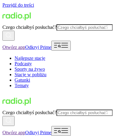
Przejdź do treści
Czego chciałbyś posłuchać?
Otwórz app
Odkryj Prime
Najlepsze stacje
Podcasty
Sporty na żywo
Stacje w pobliżu
Gatunki
Tematy
Czego chciałbyś posłuchać?
Otwórz app
Odkryj Prime