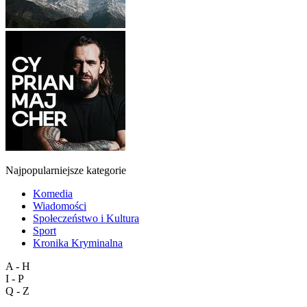
Najpopularniejsze kategorie
Komedia
Wiadomości
Społeczeństwo i Kultura
Sport
Kronika Kryminalna
A - H
I - P
Q - Z