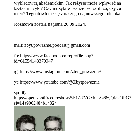
wykładowcą akademickim. Jak reżyser może wpływać na
kształt muzyki? Czy muzyki w teatrze jest za dużo, czy za
mało? Tego dowiecie się z naszego najnowszego odcinka.
Rozmowa została nagrana 26.09.2024.
_______
mail: zbyt.powaznie.podcast@gmail.com
fb: https://www.facebook.com/profile.php?
id=61554143370947
ig: https://www.instagram.com/zbyt_powaznie/
yt: https://www.youtube.com/@Zbytpowaznie
spotify:
https://open.spotify.com/show/5E1A7VGxkUZs66yQievOPG
si=14a9062484b14324