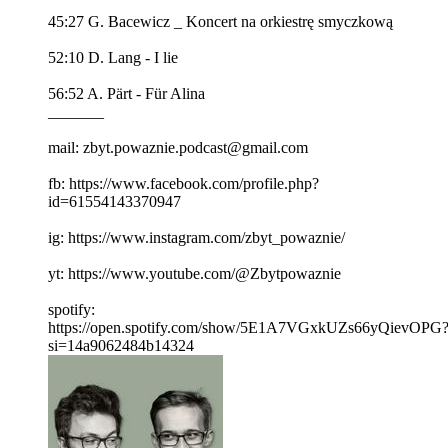
45:27 G. Bacewicz _ Koncert na orkiestrę smyczkową
52:10 D. Lang - I lie
56:52 A. Pärt - Für Alina
_______
mail: zbyt.powaznie.podcast@gmail.com
fb: https://www.facebook.com/profile.php?
id=61554143370947
ig: https://www.instagram.com/zbyt_powaznie/
yt: https://www.youtube.com/@Zbytpowaznie
spotify:
https://open.spotify.com/show/5E1A7VGxkUZs66yQievOPG
si=14a9062484b14324