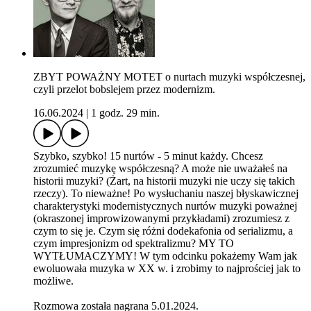
ZBYT POWAŻNY MOTET o nurtach muzyki współczesnej,
czyli przelot bobslejem przez modernizm.
16.06.2024
|
1 godz. 29 min.
Szybko, szybko! 15 nurtów - 5 minut każdy. Chcesz
zrozumieć muzykę współczesną? A może nie uważałeś na
historii muzyki? (Żart, na historii muzyki nie uczy się takich
rzeczy). To nieważne! Po wysłuchaniu naszej błyskawicznej
charakterystyki modernistycznych nurtów muzyki poważnej
(okraszonej improwizowanymi przykładami) zrozumiesz z
czym to się je. Czym się różni dodekafonia od serializmu, a
czym impresjonizm od spektralizmu? MY TO
WYTŁUMACZYMY! W tym odcinku pokażemy Wam jak
ewoluowała muzyka w XX w. i zrobimy to najprościej jak to
możliwe.
Rozmowa została nagrana 5.01.2024.