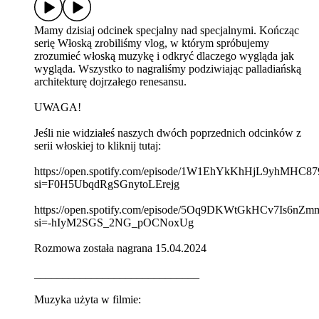
Mamy dzisiaj odcinek specjalny nad specjalnymi. Kończąc
serię Włoską zrobiliśmy vlog, w którym spróbujemy
zrozumieć włoską muzykę i odkryć dlaczego wygląda jak
wygląda. Wszystko to nagraliśmy podziwiając palladiańską
architekturę dojrzałego renesansu.
UWAGA!
Jeśli nie widziałeś naszych dwóch poprzednich odcinków z
serii włoskiej to kliknij tutaj:
https://open.spotify.com/episode/1W1EhYkKhHjL9yhMHC87
si=F0H5UbqdRgSGnytoLErejg
https://open.spotify.com/episode/5Oq9DKWtGkHCv7Is6nZ
si=-hIyM2SGS_2NG_pOCNoxUg
Rozmowa została nagrana 15.04.2024
_____________________________
Muzyka użyta w filmie: