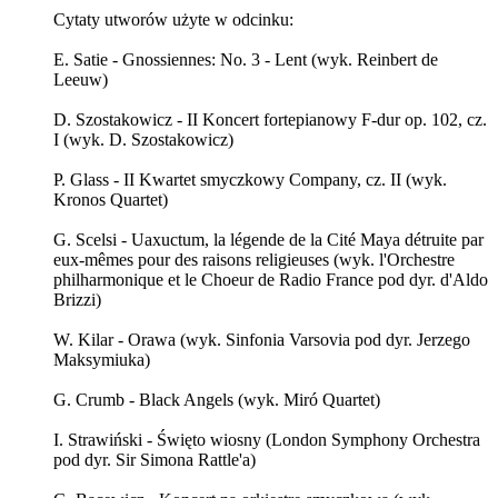
Cytaty utworów użyte w odcinku:
E. Satie - Gnossiennes: No. 3 - Lent (wyk. Reinbert de
Leeuw)
D. Szostakowicz - II Koncert fortepianowy F-dur op. 102, cz.
I (wyk. D. Szostakowicz)
P. Glass - II Kwartet smyczkowy Company, cz. II (wyk.
Kronos Quartet)
G. Scelsi - Uaxuctum, la légende de la Cité Maya détruite par
eux-mêmes pour des raisons religieuses (wyk. l'Orchestre
philharmonique et le Choeur de Radio France pod dyr. d'Aldo
Brizzi)
W. Kilar - Orawa (wyk. Sinfonia Varsovia pod dyr. Jerzego
Maksymiuka)
G. Crumb - Black Angels (wyk. Miró Quartet)
I. Strawiński - Święto wiosny (London Symphony Orchestra
pod dyr. Sir Simona Rattle'a)