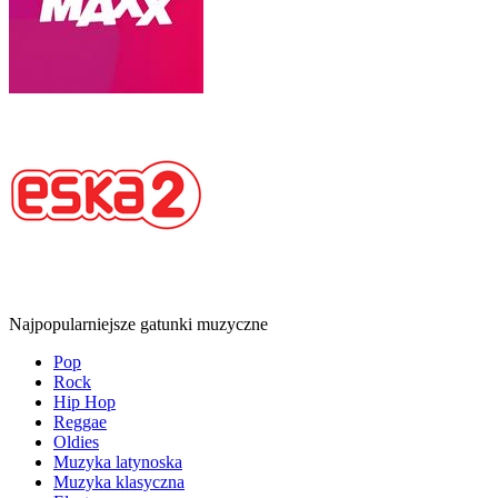
Najpopularniejsze gatunki muzyczne
Pop
Rock
Hip Hop
Reggae
Oldies
Muzyka latynoska
Muzyka klasyczna