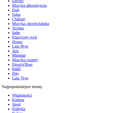
Electro
Muzyka alternatywna
Dub
Salsa
Chillout
Muzyka chrześcijańska
Techno
Indie
Klasyczny rock
House
Lata 90-te
Jazz
Minimal
Muzyka country
Drum'n'Bass
R&B
Hity
Lata 70-te
Najpopularniejsze tematy
Wiadomości
Kultura
Sport
Polityka