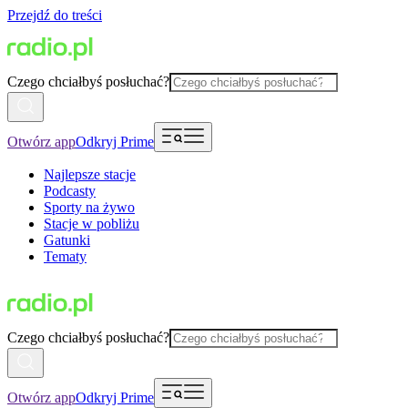
Przejdź do treści
Czego chciałbyś posłuchać?
Otwórz app
Odkryj Prime
Najlepsze stacje
Podcasty
Sporty na żywo
Stacje w pobliżu
Gatunki
Tematy
Czego chciałbyś posłuchać?
Otwórz app
Odkryj Prime