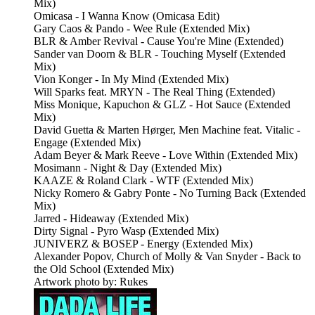
Mix)
Omicasa - I Wanna Know (Omicasa Edit)
Gary Caos & Pando - Wee Rule (Extended Mix)
BLR & Amber Revival - Cause You're Mine (Extended)
Sander van Doorn & BLR - Touching Myself (Extended
Mix)
Vion Konger - In My Mind (Extended Mix)
Will Sparks feat. MRYN - The Real Thing (Extended)
Miss Monique, Kapuchon & GLZ - Hot Sauce (Extended
Mix)
David Guetta & Marten Hørger, Men Machine feat. Vitalic -
Engage (Extended Mix)
Adam Beyer & Mark Reeve - Love Within (Extended Mix)
Mosimann - Night & Day (Extended Mix)
KAAZE & Roland Clark - WTF (Extended Mix)
Nicky Romero & Gabry Ponte - No Turning Back (Extended
Mix)
Jarred - Hideaway (Extended Mix)
Dirty Signal - Pyro Wasp (Extended Mix)
JUNIVERZ & BOSEP - Energy (Extended Mix)
Alexander Popov, Church of Molly & Van Snyder - Back to
the Old School (Extended Mix)
Artwork photo by: Rukes