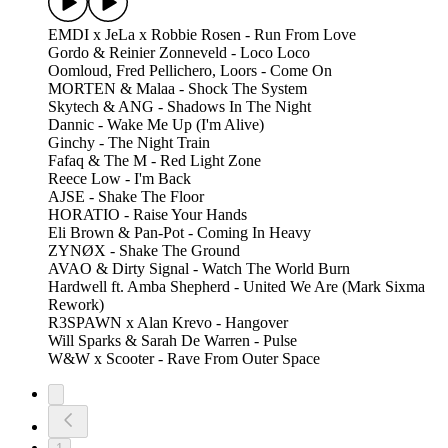
EMDI x JeLa x Robbie Rosen - Run From Love
Gordo & Reinier Zonneveld - Loco Loco
Oomloud, Fred Pellichero, Loors - Come On
MORTEN & Malaa - Shock The System
Skytech & ANG - Shadows In The Night
Dannic - Wake Me Up (I'm Alive)
Ginchy - The Night Train
Fafaq & The M - Red Light Zone
Reece Low - I'm Back
AJSE - Shake The Floor
HORATIO - Raise Your Hands
Eli Brown & Pan-Pot - Coming In Heavy
ZYNØX - Shake The Ground
AVAO & Dirty Signal - Watch The World Burn
Hardwell ft. Amba Shepherd - United We Are (Mark Sixma
Rework)
R3SPAWN x Alan Krevo - Hangover
Will Sparks & Sarah De Warren - Pulse
W&W x Scooter - Rave From Outer Space