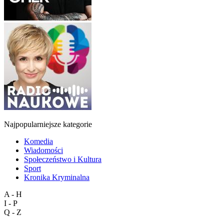
Najpopularniejsze kategorie
Komedia
Wiadomości
Społeczeństwo i Kultura
Sport
Kronika Kryminalna
A - H
I - P
Q - Z