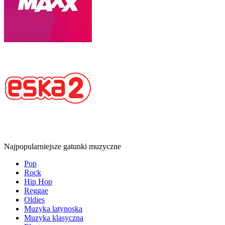
Najpopularniejsze gatunki muzyczne
Pop
Rock
Hip Hop
Reggae
Oldies
Muzyka latynoska
Muzyka klasyczna