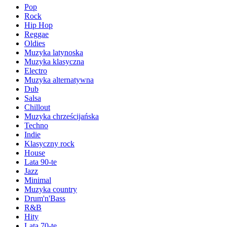
Pop
Rock
Hip Hop
Reggae
Oldies
Muzyka latynoska
Muzyka klasyczna
Electro
Muzyka alternatywna
Dub
Salsa
Chillout
Muzyka chrześcijańska
Techno
Indie
Klasyczny rock
House
Lata 90-te
Jazz
Minimal
Muzyka country
Drum'n'Bass
R&B
Hity
Lata 70-te