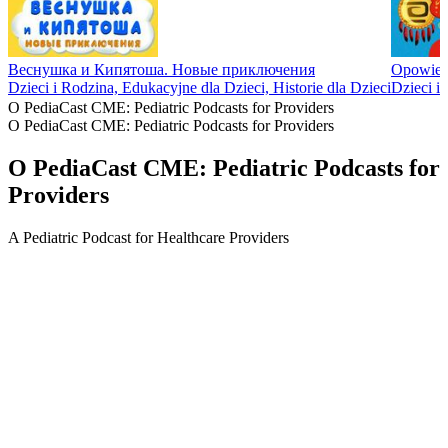
Веснушка и Кипятоша. Новые приключения
Opowieśc
Dzieci i Rodzina, Edukacyjne dla Dzieci, Historie dla Dzieci
Dzieci i 
O PediaCast CME: Pediatric Podcasts for Providers
O PediaCast CME: Pediatric Podcasts for Providers
O PediaCast CME: Pediatric Podcasts for
Providers
A Pediatric Podcast for Healthcare Providers
Strona internetowa podcastu