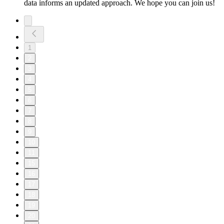
data informs an updated approach. We hope you can join us!
1
2
3
4
5
6
7
8
9
10
11
15
16
17
18
19
20