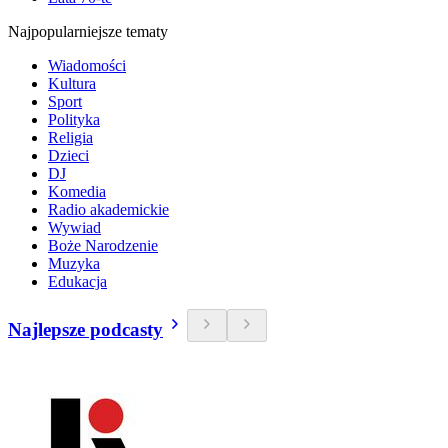
Najpopularniejsze tematy
Wiadomości
Kultura
Sport
Polityka
Religia
Dzieci
DJ
Komedia
Radio akademickie
Wywiad
Boże Narodzenie
Muzyka
Edukacja
Najlepsze podcasty