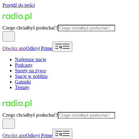
Przejdź do treści
Czego chciałbyś posłuchać?
Otwórz app
Odkryj Prime
Najlepsze stacje
Podcasty
Sporty na żywo
Stacje w pobliżu
Gatunki
Tematy
Czego chciałbyś posłuchać?
Otwórz app
Odkryj Prime