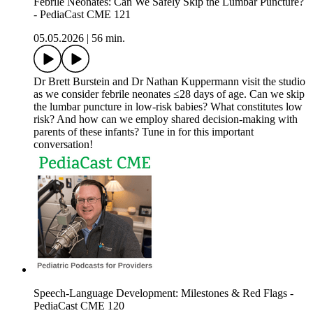
Febrile Neonates: Can We Safely Skip the Lumbar Puncture?
- PediaCast CME 121
05.05.2026
|
56 min.
Dr Brett Burstein and Dr Nathan Kuppermann visit the studio
as we consider febrile neonates ≤28 days of age. Can we skip
the lumbar puncture in low-risk babies? What constitutes low
risk? And how can we employ shared decision-making with
parents of these infants? Tune in for this important
conversation!
Speech-Language Development: Milestones & Red Flags -
PediaCast CME 120