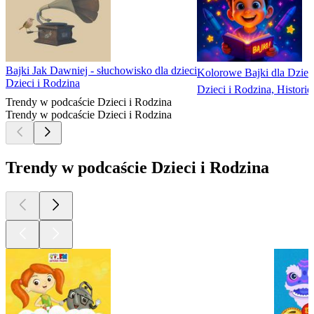
Bajki Jak Dawniej - słuchowisko dla dzieci
Kolorowe Bajki dla Dzieci
Dzieci i Rodzina
Dzieci i Rodzina, Historie
Trendy w podcaście Dzieci i Rodzina
Trendy w podcaście Dzieci i Rodzina
Trendy w podcaście Dzieci i Rodzina