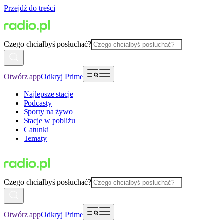
Przejdź do treści
Czego chciałbyś posłuchać?
Otwórz app
Odkryj Prime
Najlepsze stacje
Podcasty
Sporty na żywo
Stacje w pobliżu
Gatunki
Tematy
Czego chciałbyś posłuchać?
Otwórz app
Odkryj Prime