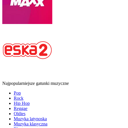
Najpopularniejsze gatunki muzyczne
Pop
Rock
Hip Hop
Reggae
Oldies
Muzyka latynoska
Muzyka klasyczna