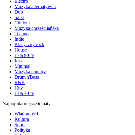
Electro
Muzyka alternatywna
Dub
Salsa
Chillout
Muzyka chrześcijańska
Techno
Indie
Klasyczny rock
House
Lata 90-te
Jazz
Minimal
Muzyka country
Drum'n'Bass
R&B
Hity
Lata 70-te
Najpopularniejsze tematy
Wiadomości
Kultura
Sport
Polityka