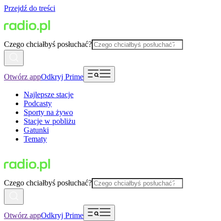
Przejdź do treści
Czego chciałbyś posłuchać?
Otwórz app
Odkryj Prime
Najlepsze stacje
Podcasty
Sporty na żywo
Stacje w pobliżu
Gatunki
Tematy
Czego chciałbyś posłuchać?
Otwórz app
Odkryj Prime