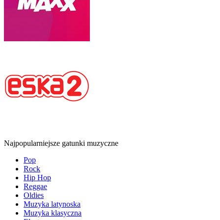
Najpopularniejsze gatunki muzyczne
Pop
Rock
Hip Hop
Reggae
Oldies
Muzyka latynoska
Muzyka klasyczna