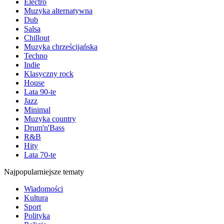
Electro
Muzyka alternatywna
Dub
Salsa
Chillout
Muzyka chrześcijańska
Techno
Indie
Klasyczny rock
House
Lata 90-te
Jazz
Minimal
Muzyka country
Drum'n'Bass
R&B
Hity
Lata 70-te
Najpopularniejsze tematy
Wiadomości
Kultura
Sport
Polityka