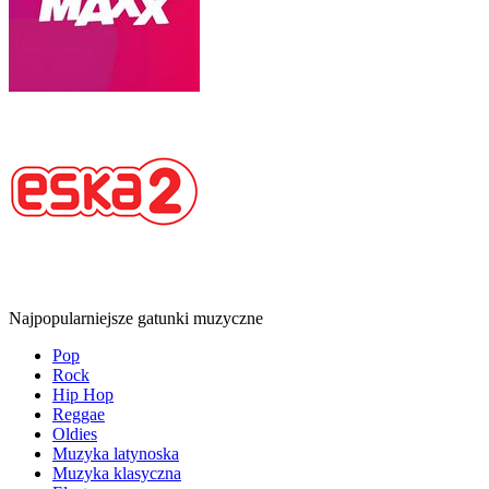
Najpopularniejsze gatunki muzyczne
Pop
Rock
Hip Hop
Reggae
Oldies
Muzyka latynoska
Muzyka klasyczna