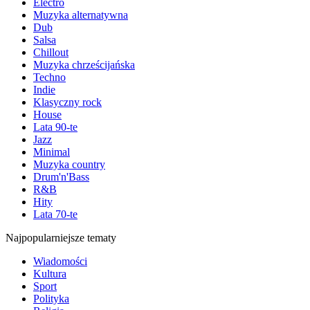
Electro
Muzyka alternatywna
Dub
Salsa
Chillout
Muzyka chrześcijańska
Techno
Indie
Klasyczny rock
House
Lata 90-te
Jazz
Minimal
Muzyka country
Drum'n'Bass
R&B
Hity
Lata 70-te
Najpopularniejsze tematy
Wiadomości
Kultura
Sport
Polityka