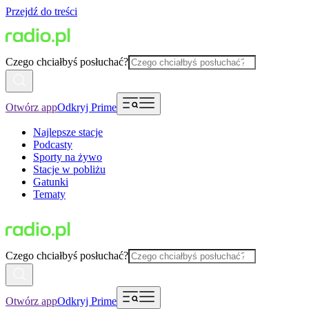
Przejdź do treści
Czego chciałbyś posłuchać?
Otwórz app
Odkryj Prime
Najlepsze stacje
Podcasty
Sporty na żywo
Stacje w pobliżu
Gatunki
Tematy
Czego chciałbyś posłuchać?
Otwórz app
Odkryj Prime