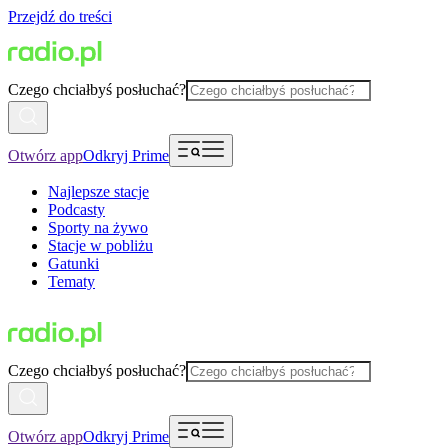
Przejdź do treści
Czego chciałbyś posłuchać?
Otwórz app
Odkryj Prime
Najlepsze stacje
Podcasty
Sporty na żywo
Stacje w pobliżu
Gatunki
Tematy
Czego chciałbyś posłuchać?
Otwórz app
Odkryj Prime