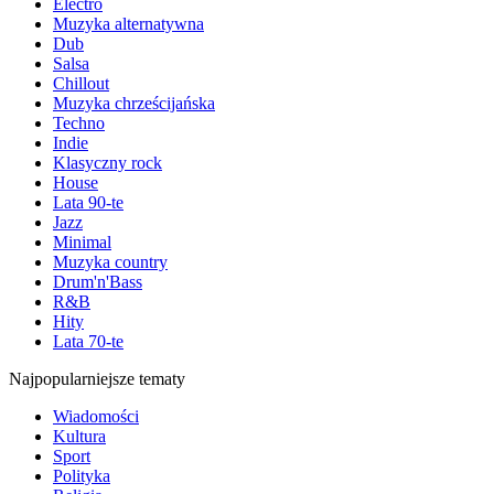
Electro
Muzyka alternatywna
Dub
Salsa
Chillout
Muzyka chrześcijańska
Techno
Indie
Klasyczny rock
House
Lata 90-te
Jazz
Minimal
Muzyka country
Drum'n'Bass
R&B
Hity
Lata 70-te
Najpopularniejsze tematy
Wiadomości
Kultura
Sport
Polityka