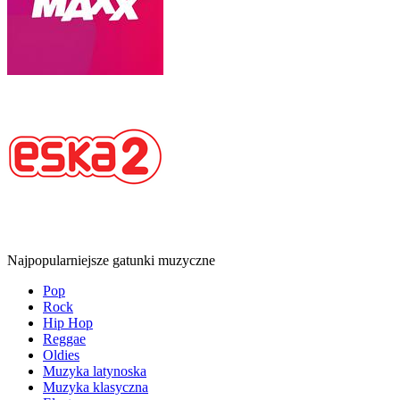
Najpopularniejsze gatunki muzyczne
Pop
Rock
Hip Hop
Reggae
Oldies
Muzyka latynoska
Muzyka klasyczna