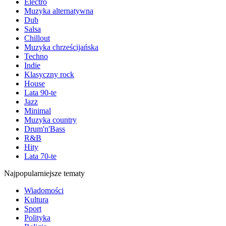
Electro
Muzyka alternatywna
Dub
Salsa
Chillout
Muzyka chrześcijańska
Techno
Indie
Klasyczny rock
House
Lata 90-te
Jazz
Minimal
Muzyka country
Drum'n'Bass
R&B
Hity
Lata 70-te
Najpopularniejsze tematy
Wiadomości
Kultura
Sport
Polityka