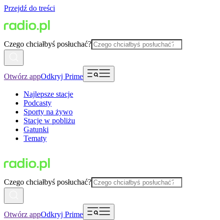
Przejdź do treści
Czego chciałbyś posłuchać?
Otwórz app
Odkryj Prime
Najlepsze stacje
Podcasty
Sporty na żywo
Stacje w pobliżu
Gatunki
Tematy
Czego chciałbyś posłuchać?
Otwórz app
Odkryj Prime