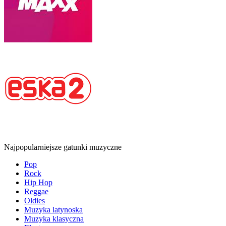
Najpopularniejsze gatunki muzyczne
Pop
Rock
Hip Hop
Reggae
Oldies
Muzyka latynoska
Muzyka klasyczna