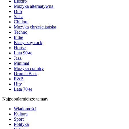
Electro
Muzyka alternatywna
Dub
Salsa
Chillout
Muzyka chrześcijańska
Techno
Indie
Klasyczny rock
House
Lata 90-te
Jazz
Minimal
Muzyka country
Drum'n'Bass
R&B
Hity
Lata 70-te
Najpopularniejsze tematy
Wiadomości
Kultura
Sport
Polityka