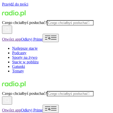
Przejdź do treści
Czego chciałbyś posłuchać?
Otwórz app
Odkryj Prime
Najlepsze stacje
Podcasty
Sporty na żywo
Stacje w pobliżu
Gatunki
Tematy
Czego chciałbyś posłuchać?
Otwórz app
Odkryj Prime