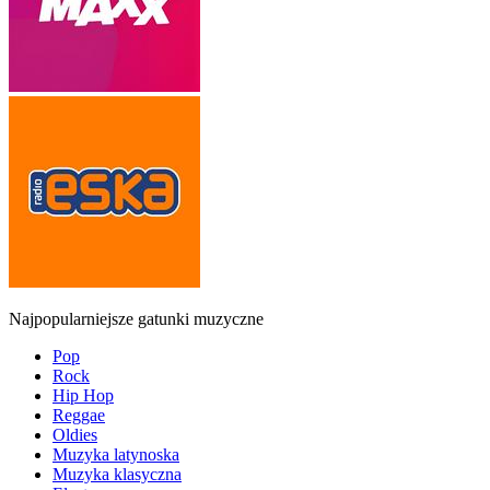
Najpopularniejsze gatunki muzyczne
Pop
Rock
Hip Hop
Reggae
Oldies
Muzyka latynoska
Muzyka klasyczna