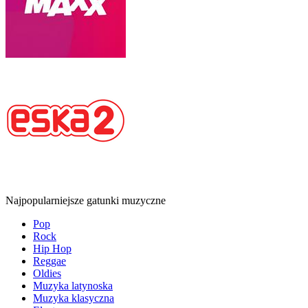
Najpopularniejsze gatunki muzyczne
Pop
Rock
Hip Hop
Reggae
Oldies
Muzyka latynoska
Muzyka klasyczna