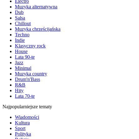
Electro
Muzyka alternatywna
Dub
Salsa
Chillout
Muzyka chrześcijańska
Techno
Indie
Klasyczny rock
House
Lata 90-te
Jazz
Minimal
Muzyka country
Drum'n'Bass
R&B
Hity
Lata 70-te
Najpopularniejsze tematy
Wiadomości
Kultura
Sport
Polityka