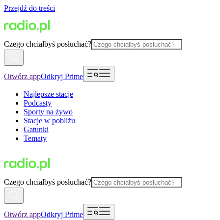
Przejdź do treści
Czego chciałbyś posłuchać?
Otwórz app
Odkryj Prime
Najlepsze stacje
Podcasty
Sporty na żywo
Stacje w pobliżu
Gatunki
Tematy
Czego chciałbyś posłuchać?
Otwórz app
Odkryj Prime