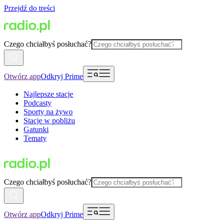
Przejdź do treści
Czego chciałbyś posłuchać?
Otwórz app
Odkryj Prime
Najlepsze stacje
Podcasty
Sporty na żywo
Stacje w pobliżu
Gatunki
Tematy
Czego chciałbyś posłuchać?
Otwórz app
Odkryj Prime