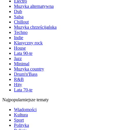
Electro
Muzyka alternatywna
Dub
Salsa
Chillout
Muzyka chrześcijańska
Techno
Indie
Klasyczny rock
House
Lata 90-te
Jazz
Minimal
Muzyka country
Drum'n'Bass
R&B
Hity
Lata 70-te
Najpopularniejsze tematy
Wiadomości
Kultura
Sport
Polityka