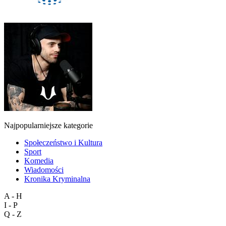
Najpopularniejsze kategorie
Społeczeństwo i Kultura
Sport
Komedia
Wiadomości
Kronika Kryminalna
A - H
I - P
Q - Z