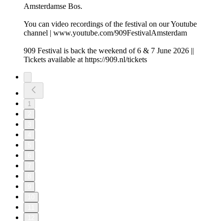
Amsterdamse Bos.
You can video recordings of the festival on our Youtube
channel | www.youtube.com/909FestivalAmsterdam
909 Festival is back the weekend of 6 & 7 June 2026 ||
Tickets available at https://909.nl/tickets
1
2
3
4
5
6
7
8
9
10
11
12