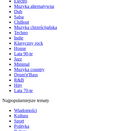
Electro
Muzyka alternatywna
Dub
Salsa
Chillout
Muzyka chrześcijańska
Techno
Indie
Klasyczny rock
House
Lata 90-te
Jazz
Minimal
Muzyka country
Drum'n'Bass
R&B
Hity
Lata 70-te
Najpopularniejsze tematy
Wiadomości
Kultura
Sport
Polityka