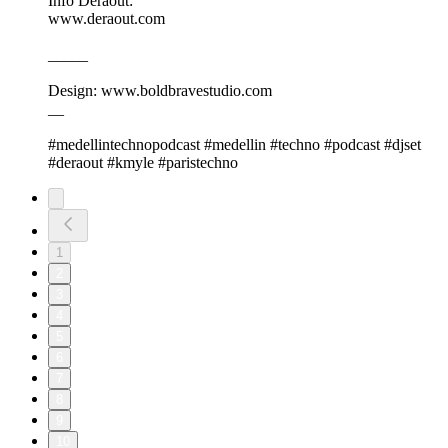
Info Deraout:
www.deraout.com
_____
Design: www.boldbravestudio.com
__
#medellintechnopodcast #medellin #techno #podcast #djset
#deraout #kmyle #paristechno
1
2
3
4
5
6
7
8
9
10