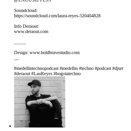
Soundcloud:
https://soundcloud.com/laura-reyes-520404828
Info Deraout:
www.deraout.com
_____
Design: www.boldbravestudio.com
__
#medellintechnopodcast #medellin #techno #podcast #djset
#deraout #LauReyes #bogotatechno