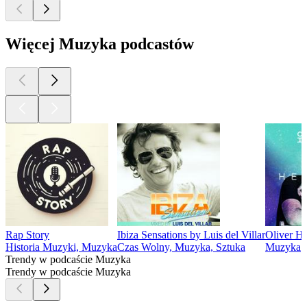
Więcej Muzyka podcastów
Rap Story
Ibiza Sensations by Luis del Villar
Oliver He
Historia Muzyki, Muzyka
Czas Wolny, Muzyka, Sztuka
Muzyka
Trendy w podcaście Muzyka
Trendy w podcaście Muzyka