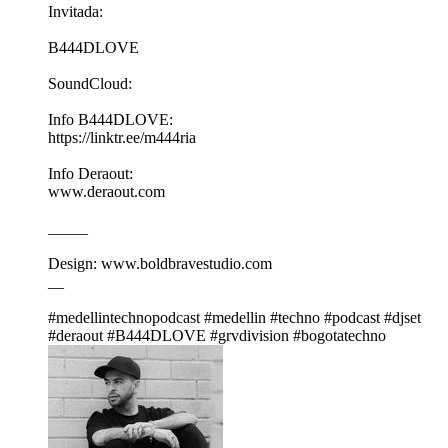
Invitada:
B444DLOVE
SoundCloud:
Info B444DLOVE:
https://linktr.ee/m444ria
Info Deraout:
www.deraout.com
_____
Design: www.boldbravestudio.com
__
#medellintechnopodcast #medellin #techno #podcast #djset
#deraout #B444DLOVE #grvdivision #bogotatechno