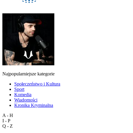
Najpopularniejsze kategorie
Społeczeństwo i Kultura
Sport
Komedia
Wiadomości
Kronika Kryminalna
A - H
I - P
Q - Z