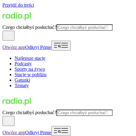
Przejdź do treści
Czego chciałbyś posłuchać?
Otwórz app
Odkryj Prime
Najlepsze stacje
Podcasty
Sporty na żywo
Stacje w pobliżu
Gatunki
Tematy
Czego chciałbyś posłuchać?
Otwórz app
Odkryj Prime