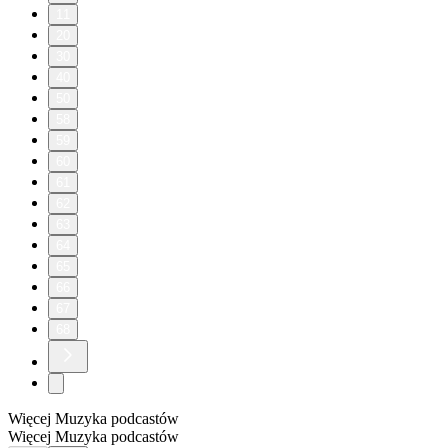
11
20
30
40
50
58
59
60
61
62
63
64
65
66
67
68
Więcej Muzyka podcastów
Więcej Muzyka podcastów