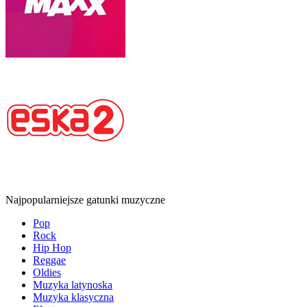
Najpopularniejsze gatunki muzyczne
Pop
Rock
Hip Hop
Reggae
Oldies
Muzyka latynoska
Muzyka klasyczna