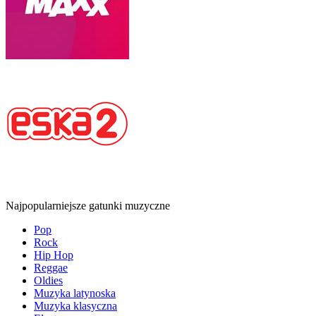
Najpopularniejsze gatunki muzyczne
Pop
Rock
Hip Hop
Reggae
Oldies
Muzyka latynoska
Muzyka klasyczna