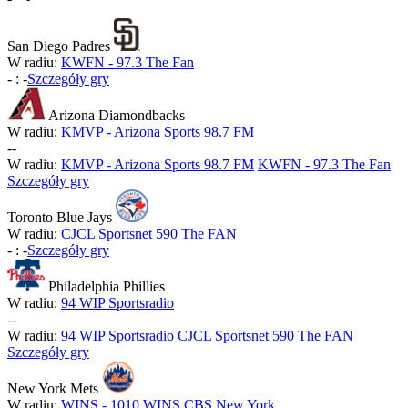
San Diego Padres
W radiu:
KWFN - 97.3 The Fan
-
:
-
Szczegóły gry
Arizona Diamondbacks
W radiu:
KMVP - Arizona Sports 98.7 FM
-
-
W radiu:
KMVP - Arizona Sports 98.7 FM
KWFN - 97.3 The Fan
Szczegóły gry
Toronto Blue Jays
W radiu:
CJCL Sportsnet 590 The FAN
-
:
-
Szczegóły gry
Philadelphia Phillies
W radiu:
94 WIP Sportsradio
-
-
W radiu:
94 WIP Sportsradio
CJCL Sportsnet 590 The FAN
Szczegóły gry
New York Mets
W radiu:
WINS - 1010 WINS CBS New York