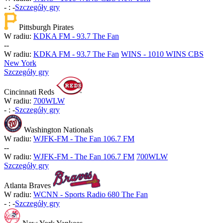
-
:
-
Szczegóły gry
Pittsburgh Pirates
W radiu:
KDKA FM - 93.7 The Fan
-
-
W radiu:
KDKA FM - 93.7 The Fan
WINS - 1010 WINS CBS
New York
Szczegóły gry
Cincinnati Reds
W radiu:
700WLW
-
:
-
Szczegóły gry
Washington Nationals
W radiu:
WJFK-FM - The Fan 106.7 FM
-
-
W radiu:
WJFK-FM - The Fan 106.7 FM
700WLW
Szczegóły gry
Atlanta Braves
W radiu:
WCNN - Sports Radio 680 The Fan
-
:
-
Szczegóły gry