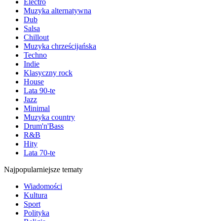
Electro
Muzyka alternatywna
Dub
Salsa
Chillout
Muzyka chrześcijańska
Techno
Indie
Klasyczny rock
House
Lata 90-te
Jazz
Minimal
Muzyka country
Drum'n'Bass
R&B
Hity
Lata 70-te
Najpopularniejsze tematy
Wiadomości
Kultura
Sport
Polityka