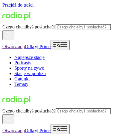
Przejdź do treści
Czego chciałbyś posłuchać?
Otwórz app
Odkryj Prime
Najlepsze stacje
Podcasty
Sporty na żywo
Stacje w pobliżu
Gatunki
Tematy
Czego chciałbyś posłuchać?
Otwórz app
Odkryj Prime