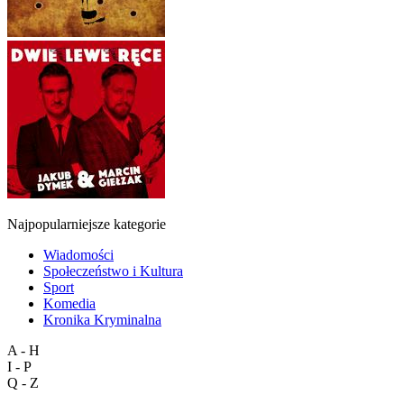
Najpopularniejsze kategorie
Wiadomości
Społeczeństwo i Kultura
Sport
Komedia
Kronika Kryminalna
A - H
I - P
Q - Z