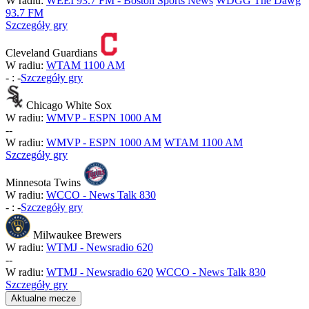
W radiu:
WEEI 93.7 FM - Boston Sports News
WDGG The Dawg
93.7 FM
Szczegóły gry
Cleveland Guardians
W radiu:
WTAM 1100 AM
-
:
-
Szczegóły gry
Chicago White Sox
W radiu:
WMVP - ESPN 1000 AM
-
-
W radiu:
WMVP - ESPN 1000 AM
WTAM 1100 AM
Szczegóły gry
Minnesota Twins
W radiu:
WCCO - News Talk 830
-
:
-
Szczegóły gry
Milwaukee Brewers
W radiu:
WTMJ - Newsradio 620
-
-
W radiu:
WTMJ - Newsradio 620
WCCO - News Talk 830
Szczegóły gry
Aktualne mecze