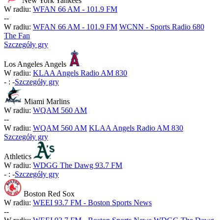
New York Yankees
W radiu:
WFAN 66 AM - 101.9 FM
-
-
W radiu:
WFAN 66 AM - 101.9 FM
WCNN - Sports Radio 680
The Fan
Szczegóły gry
Los Angeles Angels
W radiu:
KLAA Angels Radio AM 830
-
:
-
Szczegóły gry
Miami Marlins
W radiu:
WQAM 560 AM
-
-
W radiu:
WQAM 560 AM
KLAA Angels Radio AM 830
Szczegóły gry
Athletics
W radiu:
WDGG The Dawg 93.7 FM
-
:
-
Szczegóły gry
Boston Red Sox
W radiu:
WEEI 93.7 FM - Boston Sports News
-
-