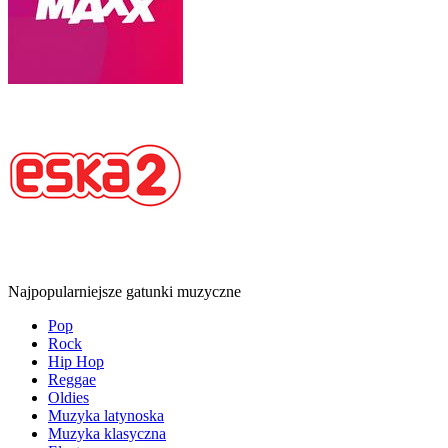
Najpopularniejsze gatunki muzyczne
Pop
Rock
Hip Hop
Reggae
Oldies
Muzyka latynoska
Muzyka klasyczna