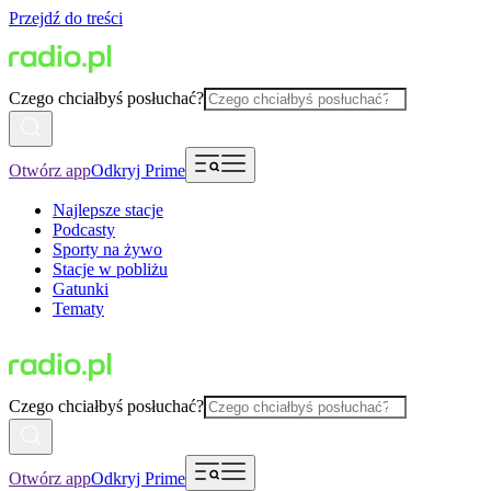
Przejdź do treści
Czego chciałbyś posłuchać?
Otwórz app
Odkryj Prime
Najlepsze stacje
Podcasty
Sporty na żywo
Stacje w pobliżu
Gatunki
Tematy
Czego chciałbyś posłuchać?
Otwórz app
Odkryj Prime