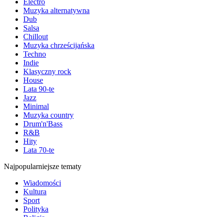
Electro
Muzyka alternatywna
Dub
Salsa
Chillout
Muzyka chrześcijańska
Techno
Indie
Klasyczny rock
House
Lata 90-te
Jazz
Minimal
Muzyka country
Drum'n'Bass
R&B
Hity
Lata 70-te
Najpopularniejsze tematy
Wiadomości
Kultura
Sport
Polityka