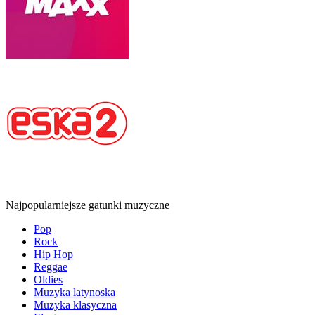
Najpopularniejsze gatunki muzyczne
Pop
Rock
Hip Hop
Reggae
Oldies
Muzyka latynoska
Muzyka klasyczna