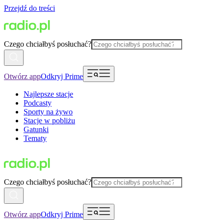
Przejdź do treści
Czego chciałbyś posłuchać?
Otwórz app
Odkryj Prime
Najlepsze stacje
Podcasty
Sporty na żywo
Stacje w pobliżu
Gatunki
Tematy
Czego chciałbyś posłuchać?
Otwórz app
Odkryj Prime