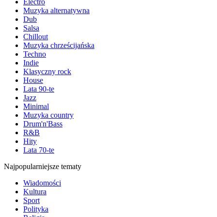
Electro
Muzyka alternatywna
Dub
Salsa
Chillout
Muzyka chrześcijańska
Techno
Indie
Klasyczny rock
House
Lata 90-te
Jazz
Minimal
Muzyka country
Drum'n'Bass
R&B
Hity
Lata 70-te
Najpopularniejsze tematy
Wiadomości
Kultura
Sport
Polityka