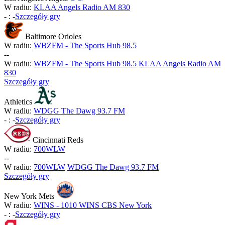
W radiu:
KLAA Angels Radio AM 830
-
:
-
Szczegóły gry
Baltimore Orioles
W radiu:
WBZFM - The Sports Hub 98.5
-
-
W radiu:
WBZFM - The Sports Hub 98.5
KLAA Angels Radio AM
830
Szczegóły gry
Athletics
W radiu:
WDGG The Dawg 93.7 FM
-
:
-
Szczegóły gry
Cincinnati Reds
W radiu:
700WLW
-
-
W radiu:
700WLW
WDGG The Dawg 93.7 FM
Szczegóły gry
New York Mets
W radiu:
WINS - 1010 WINS CBS New York
-
:
-
Szczegóły gry