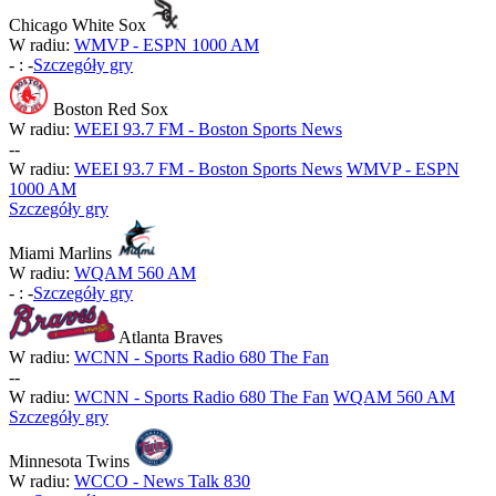
Chicago White Sox
W radiu:
WMVP - ESPN 1000 AM
-
:
-
Szczegóły gry
Boston Red Sox
W radiu:
WEEI 93.7 FM - Boston Sports News
-
-
W radiu:
WEEI 93.7 FM - Boston Sports News
WMVP - ESPN
1000 AM
Szczegóły gry
Miami Marlins
W radiu:
WQAM 560 AM
-
:
-
Szczegóły gry
Atlanta Braves
W radiu:
WCNN - Sports Radio 680 The Fan
-
-
W radiu:
WCNN - Sports Radio 680 The Fan
WQAM 560 AM
Szczegóły gry
Minnesota Twins
W radiu:
WCCO - News Talk 830