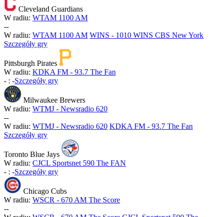
Cleveland Guardians
W radiu:
WTAM 1100 AM
-
-
W radiu:
WTAM 1100 AM
WINS - 1010 WINS CBS New York
Szczegóły gry
Pittsburgh Pirates
W radiu:
KDKA FM - 93.7 The Fan
-
:
-
Szczegóły gry
Milwaukee Brewers
W radiu:
WTMJ - Newsradio 620
-
-
W radiu:
WTMJ - Newsradio 620
KDKA FM - 93.7 The Fan
Szczegóły gry
Toronto Blue Jays
W radiu:
CJCL Sportsnet 590 The FAN
-
:
-
Szczegóły gry
Chicago Cubs
W radiu:
WSCR - 670 AM The Score
-
-