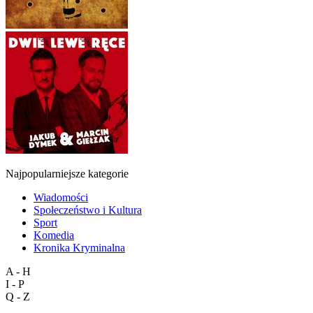
Najpopularniejsze kategorie
Wiadomości
Społeczeństwo i Kultura
Sport
Komedia
Kronika Kryminalna
A - H
I - P
Q - Z