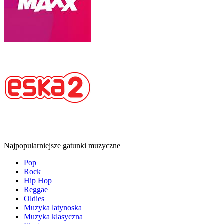
Najpopularniejsze gatunki muzyczne
Pop
Rock
Hip Hop
Reggae
Oldies
Muzyka latynoska
Muzyka klasyczna