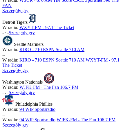
W radiu:
WSCR - 670 AM The Score
CJCL Sportsnet 590 The
FAN
Szczegóły gry
Detroit Tigers
W radiu:
WXYT-FM - 97.1 The Ticket
-
:
-
Szczegóły gry
Seattle Mariners
W radiu:
KIRO - 710 ESPN Seattle 710 AM
-
-
W radiu:
KIRO - 710 ESPN Seattle 710 AM
WXYT-FM - 97.1
The Ticket
Szczegóły gry
Washington Nationals
W radiu:
WJFK-FM - The Fan 106.7 FM
-
:
-
Szczegóły gry
Philadelphia Phillies
W radiu:
94 WIP Sportsradio
-
-
W radiu:
94 WIP Sportsradio
WJFK-FM - The Fan 106.7 FM
Szczegóły gry