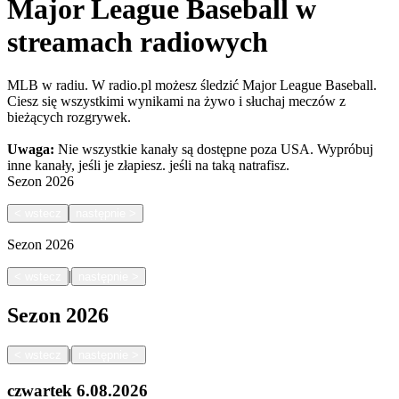
Major League Baseball w
streamach radiowych
MLB w radiu. W radio.pl możesz śledzić Major League Baseball.
Ciesz się wszystkimi wynikami na żywo i słuchaj meczów z
bieżących rozgrywek.
Uwaga:
Nie wszystkie kanały są dostępne poza USA. Wypróbuj
inne kanały, jeśli je złapiesz.
jeśli na taką natrafisz.
Sezon
2026
<
wstecz
następnie
>
Sezon
2026
|
<
wstecz
następnie
>
Sezon
2026
|
<
wstecz
następnie
>
czwartek
6.08.2026