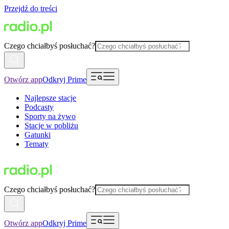
Przejdź do treści
Czego chciałbyś posłuchać?
Otwórz app
Odkryj Prime
Najlepsze stacje
Podcasty
Sporty na żywo
Stacje w pobliżu
Gatunki
Tematy
Czego chciałbyś posłuchać?
Otwórz app
Odkryj Prime