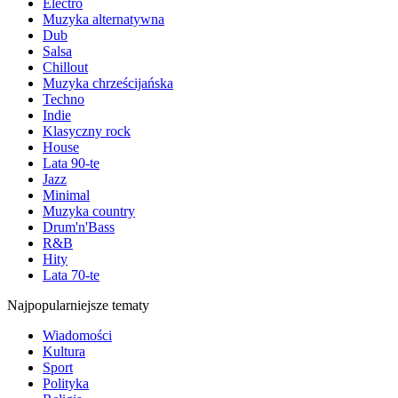
Electro
Muzyka alternatywna
Dub
Salsa
Chillout
Muzyka chrześcijańska
Techno
Indie
Klasyczny rock
House
Lata 90-te
Jazz
Minimal
Muzyka country
Drum'n'Bass
R&B
Hity
Lata 70-te
Najpopularniejsze tematy
Wiadomości
Kultura
Sport
Polityka