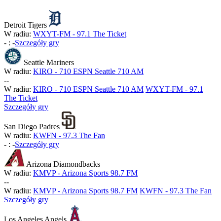
Detroit Tigers
W radiu:
WXYT-FM - 97.1 The Ticket
-
:
-
Szczegóły gry
Seattle Mariners
W radiu:
KIRO - 710 ESPN Seattle 710 AM
-
-
W radiu:
KIRO - 710 ESPN Seattle 710 AM
WXYT-FM - 97.1
The Ticket
Szczegóły gry
San Diego Padres
W radiu:
KWFN - 97.3 The Fan
-
:
-
Szczegóły gry
Arizona Diamondbacks
W radiu:
KMVP - Arizona Sports 98.7 FM
-
-
W radiu:
KMVP - Arizona Sports 98.7 FM
KWFN - 97.3 The Fan
Szczegóły gry
Los Angeles Angels