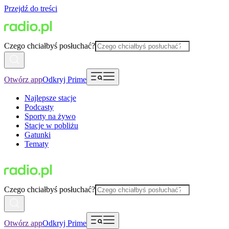
Przejdź do treści
Czego chciałbyś posłuchać?
Otwórz app
Odkryj Prime
Najlepsze stacje
Podcasty
Sporty na żywo
Stacje w pobliżu
Gatunki
Tematy
Czego chciałbyś posłuchać?
Otwórz app
Odkryj Prime