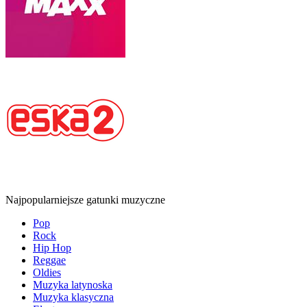
Najpopularniejsze gatunki muzyczne
Pop
Rock
Hip Hop
Reggae
Oldies
Muzyka latynoska
Muzyka klasyczna