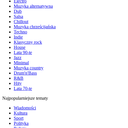
Electro
Muzyka alternatywna
Dub
Salsa
Chillout
Muzyka chrześcijańska
Techno
Indie
Klasyczny rock
House
Lata 90-te
Jazz
Minimal
Muzyka country
Drum'n'Bass
R&B
Hity
Lata 70-te
Najpopularniejsze tematy
Wiadomości
Kultura
Sport
Polityka