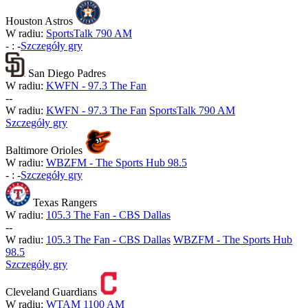
Houston Astros
W radiu:
SportsTalk 790 AM
-
:
-
Szczegóły gry
San Diego Padres
W radiu:
KWFN - 97.3 The Fan
-
-
W radiu:
KWFN - 97.3 The Fan
SportsTalk 790 AM
Szczegóły gry
Baltimore Orioles
W radiu:
WBZFM - The Sports Hub 98.5
-
:
-
Szczegóły gry
Texas Rangers
W radiu:
105.3 The Fan - CBS Dallas
-
-
W radiu:
105.3 The Fan - CBS Dallas
WBZFM - The Sports Hub
98.5
Szczegóły gry
Cleveland Guardians
W radiu:
WTAM 1100 AM