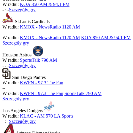
W radiu:
KOA 850 AM & 94.1 FM
-
:
-
Szczegóły gry
St.Louis Cardinals
W radiu:
KMOX - NewsRadio 1120 AM
-
-
W radiu:
KMOX - NewsRadio 1120 AM
KOA 850 AM & 94.1 FM
Szczegóły gry
Houston Astros
W radiu:
SportsTalk 790 AM
-
:
-
Szczegóły gry
San Diego Padres
W radiu:
KWFN - 97.3 The Fan
-
-
W radiu:
KWFN - 97.3 The Fan
SportsTalk 790 AM
Szczegóły gry
Los Angeles Dodgers
W radiu:
KLAC - AM 570 LA Sports
-
:
-
Szczegóły gry