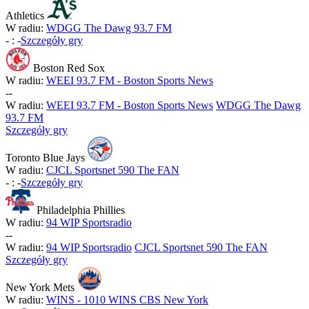
Athletics
W radiu:
WDGG The Dawg 93.7 FM
-
:
-
Szczegóły gry
Boston Red Sox
W radiu:
WEEI 93.7 FM - Boston Sports News
-
-
W radiu:
WEEI 93.7 FM - Boston Sports News
WDGG The Dawg
93.7 FM
Szczegóły gry
Toronto Blue Jays
W radiu:
CJCL Sportsnet 590 The FAN
-
:
-
Szczegóły gry
Philadelphia Phillies
W radiu:
94 WIP Sportsradio
-
-
W radiu:
94 WIP Sportsradio
CJCL Sportsnet 590 The FAN
Szczegóły gry
New York Mets
W radiu:
WINS - 1010 WINS CBS New York