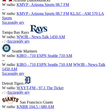
Arizona Diamondbacks
W radiu:
KMVP - Arizona Sports 98.7 FM
-
-
W radiu:
KMVP - Arizona Sports 98.7 FM
KLAC - AM 570 LA
Sports
Szczegóły gry
Tampa Bay Rays
W radiu:
WWJB - News-Talk 1450 AM
-
:
-
Szczegóły gry
Seattle Mariners
W radiu:
KIRO - 710 ESPN Seattle 710 AM
-
-
W radiu:
KIRO - 710 ESPN Seattle 710 AM
WWJB - News-Talk
1450 AM
Szczegóły gry
Detroit Tigers
W radiu:
WXYT-FM - 97.1 The Ticket
-
:
-
Szczegóły gry
San Francisco Giants
W radiu:
KNBR 104.5 / 680 AM