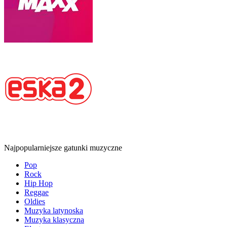
Najpopularniejsze gatunki muzyczne
Pop
Rock
Hip Hop
Reggae
Oldies
Muzyka latynoska
Muzyka klasyczna