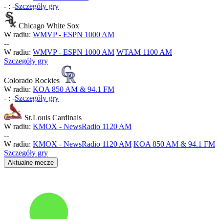
-
:
-
Szczegóły gry
Chicago White Sox
W radiu:
WMVP - ESPN 1000 AM
-
-
W radiu:
WMVP - ESPN 1000 AM
WTAM 1100 AM
Szczegóły gry
Colorado Rockies
W radiu:
KOA 850 AM & 94.1 FM
-
:
-
Szczegóły gry
St.Louis Cardinals
W radiu:
KMOX - NewsRadio 1120 AM
-
-
W radiu:
KMOX - NewsRadio 1120 AM
KOA 850 AM & 94.1 FM
Szczegóły gry
Aktualne mecze