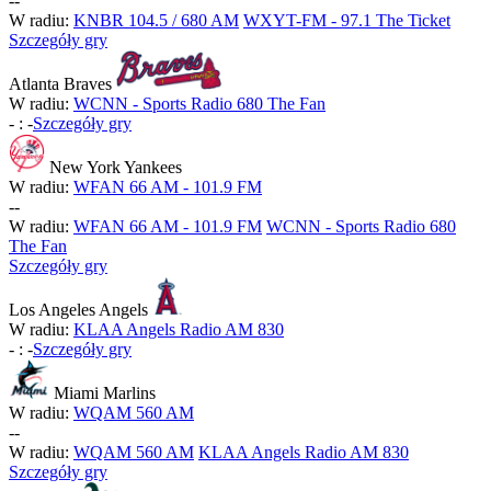
-
-
W radiu:
KNBR 104.5 / 680 AM
WXYT-FM - 97.1 The Ticket
Szczegóły gry
Atlanta Braves
W radiu:
WCNN - Sports Radio 680 The Fan
-
:
-
Szczegóły gry
New York Yankees
W radiu:
WFAN 66 AM - 101.9 FM
-
-
W radiu:
WFAN 66 AM - 101.9 FM
WCNN - Sports Radio 680
The Fan
Szczegóły gry
Los Angeles Angels
W radiu:
KLAA Angels Radio AM 830
-
:
-
Szczegóły gry
Miami Marlins
W radiu:
WQAM 560 AM
-
-
W radiu:
WQAM 560 AM
KLAA Angels Radio AM 830
Szczegóły gry