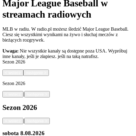
Major League Baseball w
streamach radiowych
MLB w radiu. W radio.pl możesz śledzić Major League Baseball.
Ciesz się wszystkimi wynikami na żywo i słuchaj meczów z
bieżących rozgrywek.
Uwaga:
Nie wszystkie kanały są dostępne poza USA. Wypróbuj
inne kanały, jeśli je złapiesz.
jeśli na taką natrafisz.
Sezon
2026
<
wstecz
następnie
>
Sezon
2026
|
<
wstecz
następnie
>
Sezon
2026
|
<
wstecz
następnie
>
sobota
8.08.2026