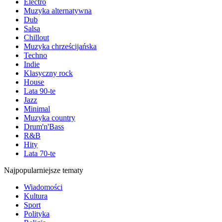
Electro
Muzyka alternatywna
Dub
Salsa
Chillout
Muzyka chrześcijańska
Techno
Indie
Klasyczny rock
House
Lata 90-te
Jazz
Minimal
Muzyka country
Drum'n'Bass
R&B
Hity
Lata 70-te
Najpopularniejsze tematy
Wiadomości
Kultura
Sport
Polityka