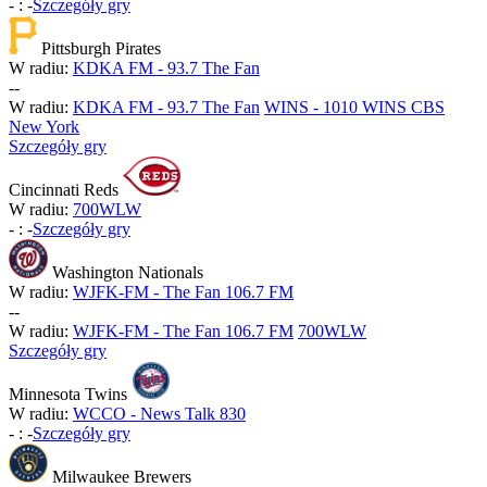
-
:
-
Szczegóły gry
Pittsburgh Pirates
W radiu:
KDKA FM - 93.7 The Fan
-
-
W radiu:
KDKA FM - 93.7 The Fan
WINS - 1010 WINS CBS
New York
Szczegóły gry
Cincinnati Reds
W radiu:
700WLW
-
:
-
Szczegóły gry
Washington Nationals
W radiu:
WJFK-FM - The Fan 106.7 FM
-
-
W radiu:
WJFK-FM - The Fan 106.7 FM
700WLW
Szczegóły gry
Minnesota Twins
W radiu:
WCCO - News Talk 830
-
:
-
Szczegóły gry
Milwaukee Brewers