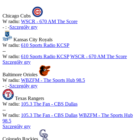
Chicago Cubs
W radiu:
WSCR - 670 AM The Score
-
:
-
Szczegóły gry
Kansas City Royals
W radiu:
610 Sports Radio KCSP
-
-
W radiu:
610 Sports Radio KCSP
WSCR - 670 AM The Score
Szczegóły gry
Baltimore Orioles
W radiu:
WBZFM - The Sports Hub 98.5
-
:
-
Szczegóły gry
Texas Rangers
W radiu:
105.3 The Fan - CBS Dallas
-
-
W radiu:
105.3 The Fan - CBS Dallas
WBZFM - The Sports Hub
98.5
Szczegóły gry
Colorado Rockies