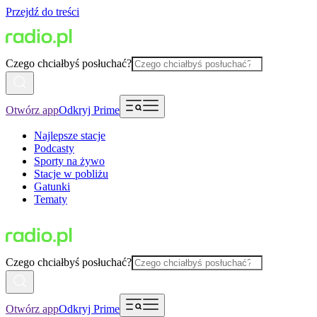
Przejdź do treści
Czego chciałbyś posłuchać?
Otwórz app
Odkryj Prime
Najlepsze stacje
Podcasty
Sporty na żywo
Stacje w pobliżu
Gatunki
Tematy
Czego chciałbyś posłuchać?
Otwórz app
Odkryj Prime