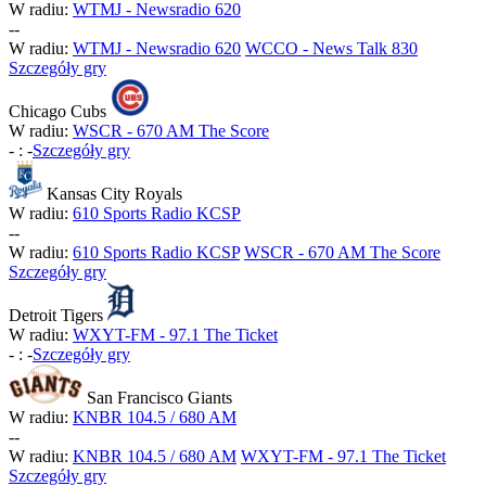
W radiu:
WTMJ - Newsradio 620
-
-
W radiu:
WTMJ - Newsradio 620
WCCO - News Talk 830
Szczegóły gry
Chicago Cubs
W radiu:
WSCR - 670 AM The Score
-
:
-
Szczegóły gry
Kansas City Royals
W radiu:
610 Sports Radio KCSP
-
-
W radiu:
610 Sports Radio KCSP
WSCR - 670 AM The Score
Szczegóły gry
Detroit Tigers
W radiu:
WXYT-FM - 97.1 The Ticket
-
:
-
Szczegóły gry
San Francisco Giants
W radiu:
KNBR 104.5 / 680 AM
-
-
W radiu:
KNBR 104.5 / 680 AM
WXYT-FM - 97.1 The Ticket
Szczegóły gry