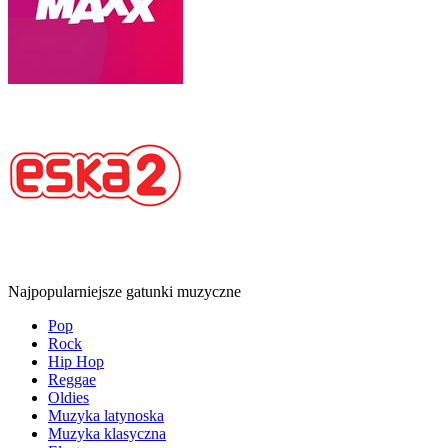
Najpopularniejsze gatunki muzyczne
Pop
Rock
Hip Hop
Reggae
Oldies
Muzyka latynoska
Muzyka klasyczna