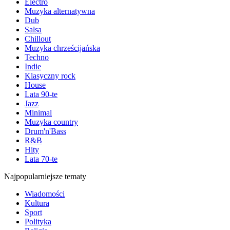
Electro
Muzyka alternatywna
Dub
Salsa
Chillout
Muzyka chrześcijańska
Techno
Indie
Klasyczny rock
House
Lata 90-te
Jazz
Minimal
Muzyka country
Drum'n'Bass
R&B
Hity
Lata 70-te
Najpopularniejsze tematy
Wiadomości
Kultura
Sport
Polityka