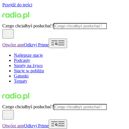
Przejdź do treści
Czego chciałbyś posłuchać?
Otwórz app
Odkryj Prime
Najlepsze stacje
Podcasty
Sporty na żywo
Stacje w pobliżu
Gatunki
Tematy
Czego chciałbyś posłuchać?
Otwórz app
Odkryj Prime