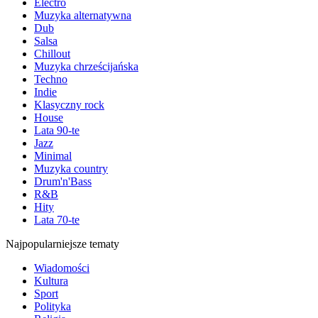
Electro
Muzyka alternatywna
Dub
Salsa
Chillout
Muzyka chrześcijańska
Techno
Indie
Klasyczny rock
House
Lata 90-te
Jazz
Minimal
Muzyka country
Drum'n'Bass
R&B
Hity
Lata 70-te
Najpopularniejsze tematy
Wiadomości
Kultura
Sport
Polityka