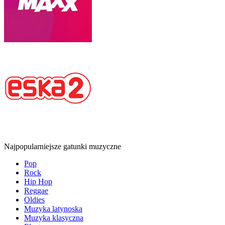
Najpopularniejsze gatunki muzyczne
Pop
Rock
Hip Hop
Reggae
Oldies
Muzyka latynoska
Muzyka klasyczna