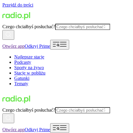
Przejdź do treści
Czego chciałbyś posłuchać?
Otwórz app
Odkryj Prime
Najlepsze stacje
Podcasty
Sporty na żywo
Stacje w pobliżu
Gatunki
Tematy
Czego chciałbyś posłuchać?
Otwórz app
Odkryj Prime