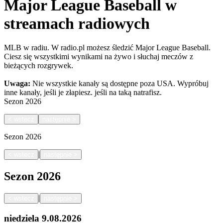
Major League Baseball w
streamach radiowych
MLB w radiu. W radio.pl możesz śledzić Major League Baseball.
Ciesz się wszystkimi wynikami na żywo i słuchaj meczów z
bieżących rozgrywek.
Uwaga:
Nie wszystkie kanały są dostępne poza USA. Wypróbuj
inne kanały, jeśli je złapiesz.
jeśli na taką natrafisz.
Sezon
2026
<
wstecz
następnie
>
Sezon
2026
|
<
wstecz
następnie
>
Sezon
2026
|
<
wstecz
następnie
>
niedziela
9.08.2026