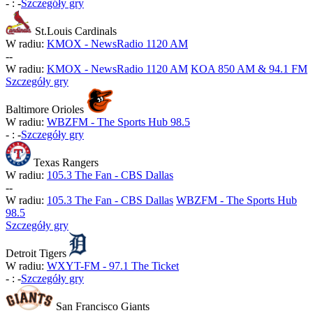
-
:
-
Szczegóły gry
St.Louis Cardinals
W radiu:
KMOX - NewsRadio 1120 AM
-
-
W radiu:
KMOX - NewsRadio 1120 AM
KOA 850 AM & 94.1 FM
Szczegóły gry
Baltimore Orioles
W radiu:
WBZFM - The Sports Hub 98.5
-
:
-
Szczegóły gry
Texas Rangers
W radiu:
105.3 The Fan - CBS Dallas
-
-
W radiu:
105.3 The Fan - CBS Dallas
WBZFM - The Sports Hub
98.5
Szczegóły gry
Detroit Tigers
W radiu:
WXYT-FM - 97.1 The Ticket
-
:
-
Szczegóły gry
San Francisco Giants