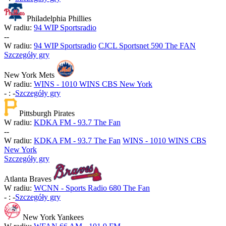
Philadelphia Phillies
W radiu:
94 WIP Sportsradio
-
-
W radiu:
94 WIP Sportsradio
CJCL Sportsnet 590 The FAN
Szczegóły gry
New York Mets
W radiu:
WINS - 1010 WINS CBS New York
-
:
-
Szczegóły gry
Pittsburgh Pirates
W radiu:
KDKA FM - 93.7 The Fan
-
-
W radiu:
KDKA FM - 93.7 The Fan
WINS - 1010 WINS CBS
New York
Szczegóły gry
Atlanta Braves
W radiu:
WCNN - Sports Radio 680 The Fan
-
:
-
Szczegóły gry
New York Yankees