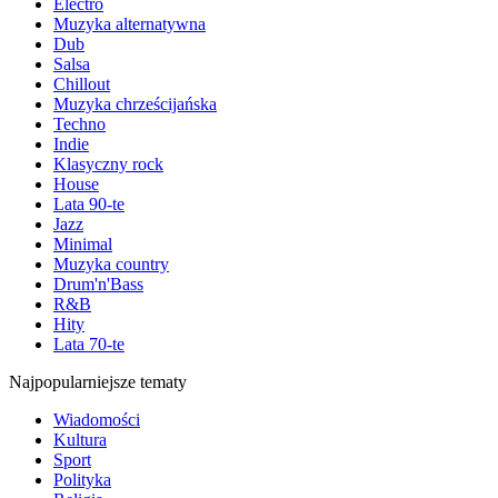
Electro
Muzyka alternatywna
Dub
Salsa
Chillout
Muzyka chrześcijańska
Techno
Indie
Klasyczny rock
House
Lata 90-te
Jazz
Minimal
Muzyka country
Drum'n'Bass
R&B
Hity
Lata 70-te
Najpopularniejsze tematy
Wiadomości
Kultura
Sport
Polityka