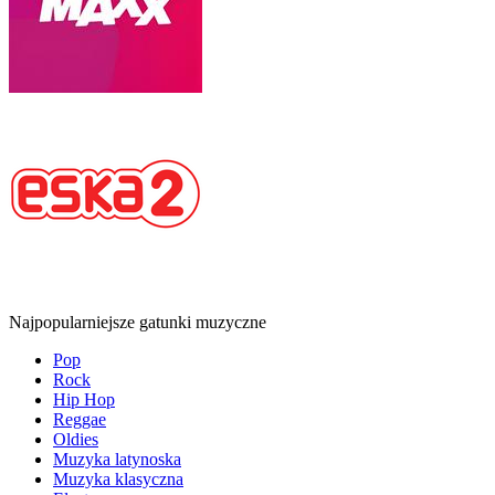
Najpopularniejsze gatunki muzyczne
Pop
Rock
Hip Hop
Reggae
Oldies
Muzyka latynoska
Muzyka klasyczna