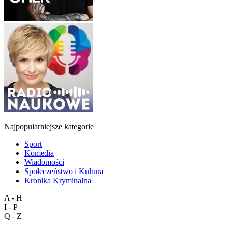
Najpopularniejsze kategorie
Sport
Komedia
Wiadomości
Społeczeństwo i Kultura
Kronika Kryminalna
A - H
I - P
Q - Z