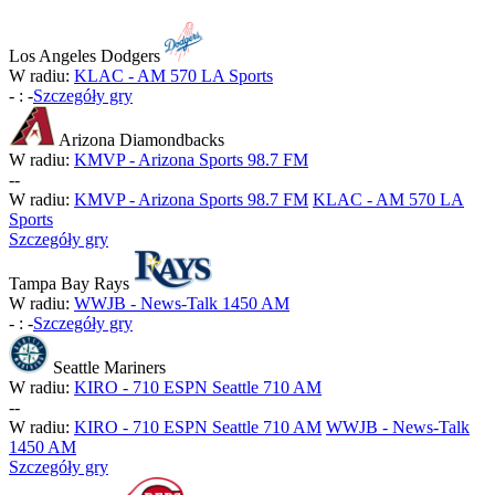
Los Angeles Dodgers
W radiu:
KLAC - AM 570 LA Sports
-
:
-
Szczegóły gry
Arizona Diamondbacks
W radiu:
KMVP - Arizona Sports 98.7 FM
-
-
W radiu:
KMVP - Arizona Sports 98.7 FM
KLAC - AM 570 LA
Sports
Szczegóły gry
Tampa Bay Rays
W radiu:
WWJB - News-Talk 1450 AM
-
:
-
Szczegóły gry
Seattle Mariners
W radiu:
KIRO - 710 ESPN Seattle 710 AM
-
-
W radiu:
KIRO - 710 ESPN Seattle 710 AM
WWJB - News-Talk
1450 AM
Szczegóły gry