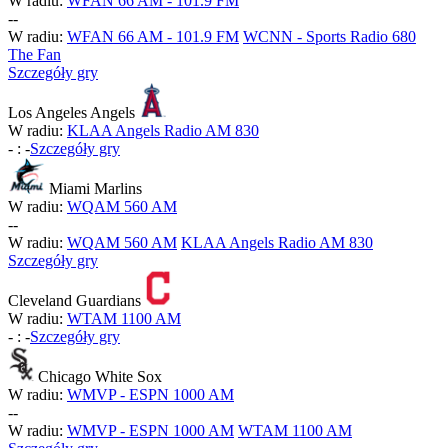
W radiu:
WFAN 66 AM - 101.9 FM
-
-
W radiu:
WFAN 66 AM - 101.9 FM
WCNN - Sports Radio 680
The Fan
Szczegóły gry
Los Angeles Angels
W radiu:
KLAA Angels Radio AM 830
-
:
-
Szczegóły gry
Miami Marlins
W radiu:
WQAM 560 AM
-
-
W radiu:
WQAM 560 AM
KLAA Angels Radio AM 830
Szczegóły gry
Cleveland Guardians
W radiu:
WTAM 1100 AM
-
:
-
Szczegóły gry
Chicago White Sox
W radiu:
WMVP - ESPN 1000 AM
-
-
W radiu:
WMVP - ESPN 1000 AM
WTAM 1100 AM