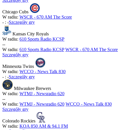
Szczegóły gry
Chicago Cubs
W radiu:
WSCR - 670 AM The Score
-
:
-
Szczegóły gry
Kansas City Royals
W radiu:
610 Sports Radio KCSP
-
-
W radiu:
610 Sports Radio KCSP
WSCR - 670 AM The Score
Szczegóły gry
Minnesota Twins
W radiu:
WCCO - News Talk 830
-
:
-
Szczegóły gry
Milwaukee Brewers
W radiu:
WTMJ - Newsradio 620
-
-
W radiu:
WTMJ - Newsradio 620
WCCO - News Talk 830
Szczegóły gry
Colorado Rockies
W radiu:
KOA 850 AM & 94.1 FM