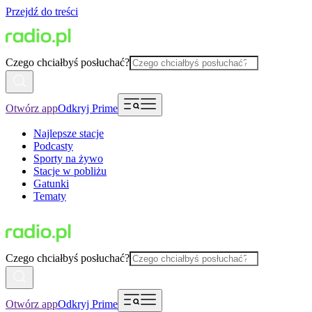
Przejdź do treści
Czego chciałbyś posłuchać?
Otwórz app
Odkryj Prime
Najlepsze stacje
Podcasty
Sporty na żywo
Stacje w pobliżu
Gatunki
Tematy
Czego chciałbyś posłuchać?
Otwórz app
Odkryj Prime