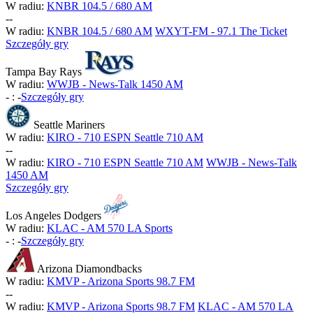
W radiu:
KNBR 104.5 / 680 AM
-
-
W radiu:
KNBR 104.5 / 680 AM
WXYT-FM - 97.1 The Ticket
Szczegóły gry
Tampa Bay Rays
W radiu:
WWJB - News-Talk 1450 AM
-
:
-
Szczegóły gry
Seattle Mariners
W radiu:
KIRO - 710 ESPN Seattle 710 AM
-
-
W radiu:
KIRO - 710 ESPN Seattle 710 AM
WWJB - News-Talk
1450 AM
Szczegóły gry
Los Angeles Dodgers
W radiu:
KLAC - AM 570 LA Sports
-
:
-
Szczegóły gry
Arizona Diamondbacks
W radiu:
KMVP - Arizona Sports 98.7 FM
-
-
W radiu:
KMVP - Arizona Sports 98.7 FM
KLAC - AM 570 LA