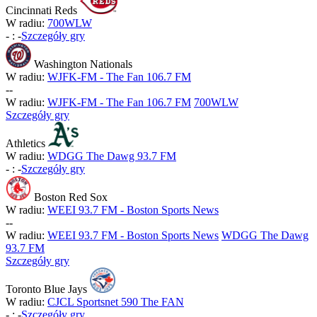
Cincinnati Reds
W radiu:
700WLW
-
:
-
Szczegóły gry
Washington Nationals
W radiu:
WJFK-FM - The Fan 106.7 FM
-
-
W radiu:
WJFK-FM - The Fan 106.7 FM
700WLW
Szczegóły gry
Athletics
W radiu:
WDGG The Dawg 93.7 FM
-
:
-
Szczegóły gry
Boston Red Sox
W radiu:
WEEI 93.7 FM - Boston Sports News
-
-
W radiu:
WEEI 93.7 FM - Boston Sports News
WDGG The Dawg
93.7 FM
Szczegóły gry
Toronto Blue Jays
W radiu:
CJCL Sportsnet 590 The FAN
-
:
-
Szczegóły gry