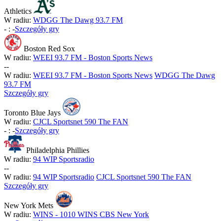
Athletics
W radiu:
WDGG The Dawg 93.7 FM
-
:
-
Szczegóły gry
Boston Red Sox
W radiu:
WEEI 93.7 FM - Boston Sports News
-
-
W radiu:
WEEI 93.7 FM - Boston Sports News
WDGG The Dawg
93.7 FM
Szczegóły gry
Toronto Blue Jays
W radiu:
CJCL Sportsnet 590 The FAN
-
:
-
Szczegóły gry
Philadelphia Phillies
W radiu:
94 WIP Sportsradio
-
-
W radiu:
94 WIP Sportsradio
CJCL Sportsnet 590 The FAN
Szczegóły gry
New York Mets
W radiu:
WINS - 1010 WINS CBS New York