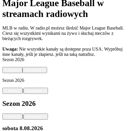
Major League Baseball w
streamach radiowych
MLB w radiu. W radio.pl możesz śledzić Major League Baseball.
Ciesz się wszystkimi wynikami na żywo i słuchaj meczów z
bieżących rozgrywek.
Uwaga:
Nie wszystkie kanały są dostępne poza USA. Wypróbuj
inne kanały, jeśli je złapiesz.
jeśli na taką natrafisz.
Sezon
2026
<
wstecz
następnie
>
Sezon
2026
|
<
wstecz
następnie
>
Sezon
2026
|
<
wstecz
następnie
>
sobota
8.08.2026