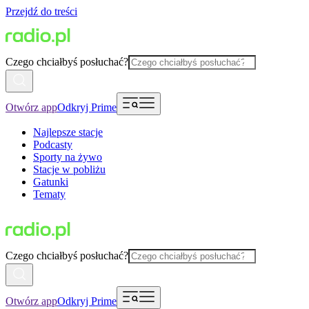
Przejdź do treści
Czego chciałbyś posłuchać?
Otwórz app
Odkryj Prime
Najlepsze stacje
Podcasty
Sporty na żywo
Stacje w pobliżu
Gatunki
Tematy
Czego chciałbyś posłuchać?
Otwórz app
Odkryj Prime