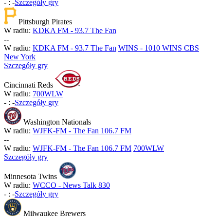
-
:
-
Szczegóły gry
Pittsburgh Pirates
W radiu:
KDKA FM - 93.7 The Fan
-
-
W radiu:
KDKA FM - 93.7 The Fan
WINS - 1010 WINS CBS
New York
Szczegóły gry
Cincinnati Reds
W radiu:
700WLW
-
:
-
Szczegóły gry
Washington Nationals
W radiu:
WJFK-FM - The Fan 106.7 FM
-
-
W radiu:
WJFK-FM - The Fan 106.7 FM
700WLW
Szczegóły gry
Minnesota Twins
W radiu:
WCCO - News Talk 830
-
:
-
Szczegóły gry
Milwaukee Brewers