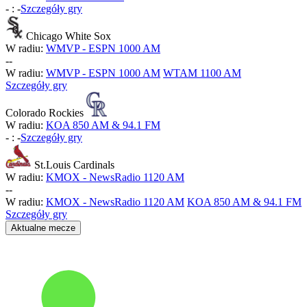
-
:
-
Szczegóły gry
Chicago White Sox
W radiu:
WMVP - ESPN 1000 AM
-
-
W radiu:
WMVP - ESPN 1000 AM
WTAM 1100 AM
Szczegóły gry
Colorado Rockies
W radiu:
KOA 850 AM & 94.1 FM
-
:
-
Szczegóły gry
St.Louis Cardinals
W radiu:
KMOX - NewsRadio 1120 AM
-
-
W radiu:
KMOX - NewsRadio 1120 AM
KOA 850 AM & 94.1 FM
Szczegóły gry
Aktualne mecze