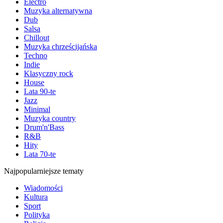
Electro
Muzyka alternatywna
Dub
Salsa
Chillout
Muzyka chrześcijańska
Techno
Indie
Klasyczny rock
House
Lata 90-te
Jazz
Minimal
Muzyka country
Drum'n'Bass
R&B
Hity
Lata 70-te
Najpopularniejsze tematy
Wiadomości
Kultura
Sport
Polityka