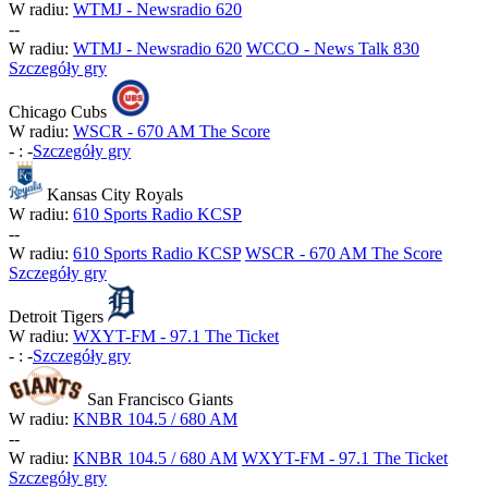
W radiu:
WTMJ - Newsradio 620
-
-
W radiu:
WTMJ - Newsradio 620
WCCO - News Talk 830
Szczegóły gry
Chicago Cubs
W radiu:
WSCR - 670 AM The Score
-
:
-
Szczegóły gry
Kansas City Royals
W radiu:
610 Sports Radio KCSP
-
-
W radiu:
610 Sports Radio KCSP
WSCR - 670 AM The Score
Szczegóły gry
Detroit Tigers
W radiu:
WXYT-FM - 97.1 The Ticket
-
:
-
Szczegóły gry
San Francisco Giants
W radiu:
KNBR 104.5 / 680 AM
-
-
W radiu:
KNBR 104.5 / 680 AM
WXYT-FM - 97.1 The Ticket
Szczegóły gry