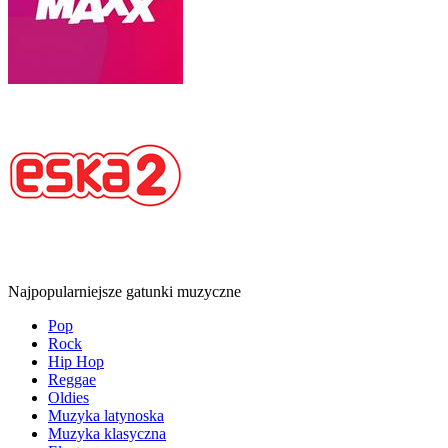
Najpopularniejsze gatunki muzyczne
Pop
Rock
Hip Hop
Reggae
Oldies
Muzyka latynoska
Muzyka klasyczna