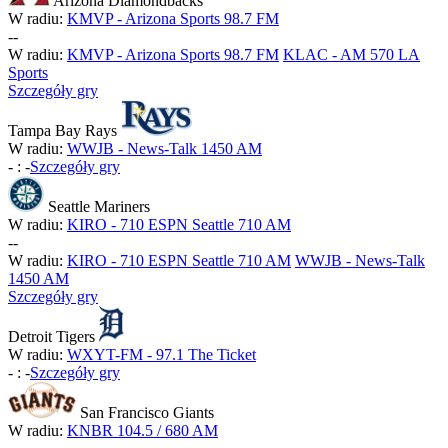
Arizona Diamondbacks
W radiu:
KMVP - Arizona Sports 98.7 FM
-
-
W radiu:
KMVP - Arizona Sports 98.7 FM
KLAC - AM 570 LA
Sports
Szczegóły gry
Tampa Bay Rays
W radiu:
WWJB - News-Talk 1450 AM
-
:
-
Szczegóły gry
Seattle Mariners
W radiu:
KIRO - 710 ESPN Seattle 710 AM
-
-
W radiu:
KIRO - 710 ESPN Seattle 710 AM
WWJB - News-Talk
1450 AM
Szczegóły gry
Detroit Tigers
W radiu:
WXYT-FM - 97.1 The Ticket
-
:
-
Szczegóły gry
San Francisco Giants
W radiu:
KNBR 104.5 / 680 AM