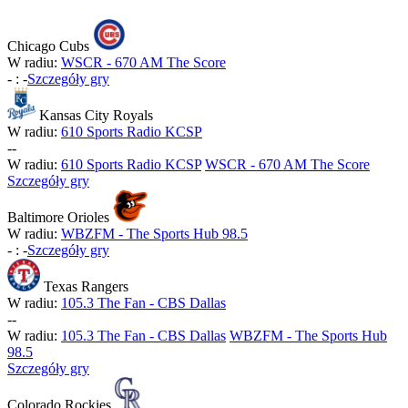
Chicago Cubs
W radiu:
WSCR - 670 AM The Score
-
:
-
Szczegóły gry
Kansas City Royals
W radiu:
610 Sports Radio KCSP
-
-
W radiu:
610 Sports Radio KCSP
WSCR - 670 AM The Score
Szczegóły gry
Baltimore Orioles
W radiu:
WBZFM - The Sports Hub 98.5
-
:
-
Szczegóły gry
Texas Rangers
W radiu:
105.3 The Fan - CBS Dallas
-
-
W radiu:
105.3 The Fan - CBS Dallas
WBZFM - The Sports Hub
98.5
Szczegóły gry
Colorado Rockies