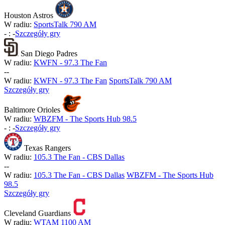
Houston Astros
W radiu:
SportsTalk 790 AM
-
:
-
Szczegóły gry
San Diego Padres
W radiu:
KWFN - 97.3 The Fan
-
-
W radiu:
KWFN - 97.3 The Fan
SportsTalk 790 AM
Szczegóły gry
Baltimore Orioles
W radiu:
WBZFM - The Sports Hub 98.5
-
:
-
Szczegóły gry
Texas Rangers
W radiu:
105.3 The Fan - CBS Dallas
-
-
W radiu:
105.3 The Fan - CBS Dallas
WBZFM - The Sports Hub
98.5
Szczegóły gry
Cleveland Guardians
W radiu:
WTAM 1100 AM