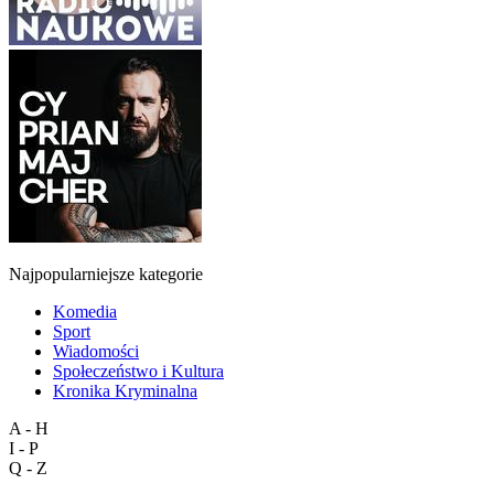
Najpopularniejsze kategorie
Komedia
Sport
Wiadomości
Społeczeństwo i Kultura
Kronika Kryminalna
A - H
I - P
Q - Z