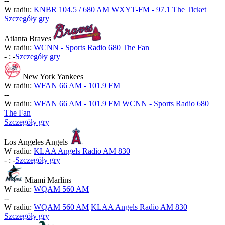
-
-
W radiu:
KNBR 104.5 / 680 AM
WXYT-FM - 97.1 The Ticket
Szczegóły gry
Atlanta Braves
W radiu:
WCNN - Sports Radio 680 The Fan
-
:
-
Szczegóły gry
New York Yankees
W radiu:
WFAN 66 AM - 101.9 FM
-
-
W radiu:
WFAN 66 AM - 101.9 FM
WCNN - Sports Radio 680
The Fan
Szczegóły gry
Los Angeles Angels
W radiu:
KLAA Angels Radio AM 830
-
:
-
Szczegóły gry
Miami Marlins
W radiu:
WQAM 560 AM
-
-
W radiu:
WQAM 560 AM
KLAA Angels Radio AM 830
Szczegóły gry