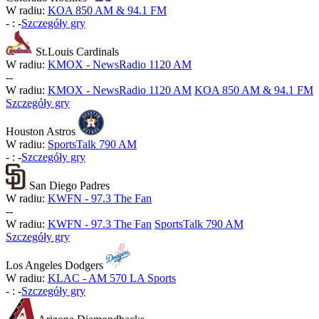
W radiu:
KOA 850 AM & 94.1 FM
-
:
-
Szczegóły gry
St.Louis Cardinals
W radiu:
KMOX - NewsRadio 1120 AM
-
-
W radiu:
KMOX - NewsRadio 1120 AM
KOA 850 AM & 94.1 FM
Szczegóły gry
Houston Astros
W radiu:
SportsTalk 790 AM
-
:
-
Szczegóły gry
San Diego Padres
W radiu:
KWFN - 97.3 The Fan
-
-
W radiu:
KWFN - 97.3 The Fan
SportsTalk 790 AM
Szczegóły gry
Los Angeles Dodgers
W radiu:
KLAC - AM 570 LA Sports
-
:
-
Szczegóły gry