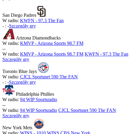
San Diego Padres
W radiu:
KWFN - 97.3 The Fan
-
:
-
Szczegóły gry
Arizona Diamondbacks
W radiu:
KMVP - Arizona Sports 98.7 FM
-
-
W radiu:
KMVP - Arizona Sports 98.7 FM
KWFN - 97.3 The Fan
Szczegóły gry
Toronto Blue Jays
W radiu:
CJCL Sportsnet 590 The FAN
-
:
-
Szczegóły gry
Philadelphia Phillies
W radiu:
94 WIP Sportsradio
-
-
W radiu:
94 WIP Sportsradio
CJCL Sportsnet 590 The FAN
Szczegóły gry
New York Mets
W radiu:
WINS - 1010 WINS CBS New York