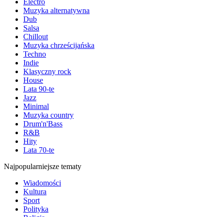
Electro
Muzyka alternatywna
Dub
Salsa
Chillout
Muzyka chrześcijańska
Techno
Indie
Klasyczny rock
House
Lata 90-te
Jazz
Minimal
Muzyka country
Drum'n'Bass
R&B
Hity
Lata 70-te
Najpopularniejsze tematy
Wiadomości
Kultura
Sport
Polityka