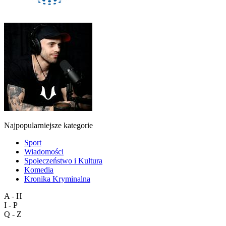
Najpopularniejsze kategorie
Sport
Wiadomości
Społeczeństwo i Kultura
Komedia
Kronika Kryminalna
A - H
I - P
Q - Z