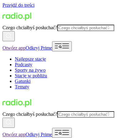
Przejdź do treści
Czego chciałbyś posłuchać?
Otwórz app
Odkryj Prime
Najlepsze stacje
Podcasty
Sporty na żywo
Stacje w pobliżu
Gatunki
Tematy
Czego chciałbyś posłuchać?
Otwórz app
Odkryj Prime