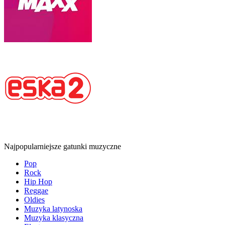
Najpopularniejsze gatunki muzyczne
Pop
Rock
Hip Hop
Reggae
Oldies
Muzyka latynoska
Muzyka klasyczna