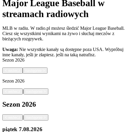
Major League Baseball w
streamach radiowych
MLB w radiu. W radio.pl możesz śledzić Major League Baseball.
Ciesz się wszystkimi wynikami na żywo i słuchaj meczów z
bieżących rozgrywek.
Uwaga:
Nie wszystkie kanały są dostępne poza USA. Wypróbuj
inne kanały, jeśli je złapiesz.
jeśli na taką natrafisz.
Sezon
2026
<
wstecz
następnie
>
Sezon
2026
|
<
wstecz
następnie
>
Sezon
2026
|
<
wstecz
następnie
>
piątek
7.08.2026