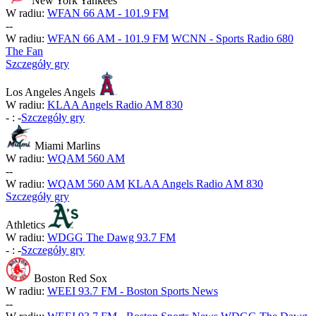
New York Yankees
W radiu:
WFAN 66 AM - 101.9 FM
-
-
W radiu:
WFAN 66 AM - 101.9 FM
WCNN - Sports Radio 680
The Fan
Szczegóły gry
Los Angeles Angels
W radiu:
KLAA Angels Radio AM 830
-
:
-
Szczegóły gry
Miami Marlins
W radiu:
WQAM 560 AM
-
-
W radiu:
WQAM 560 AM
KLAA Angels Radio AM 830
Szczegóły gry
Athletics
W radiu:
WDGG The Dawg 93.7 FM
-
:
-
Szczegóły gry
Boston Red Sox
W radiu:
WEEI 93.7 FM - Boston Sports News
-
-