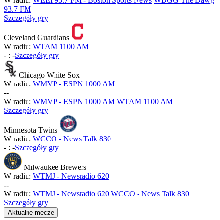
W radiu:
WEEI 93.7 FM - Boston Sports News
WDGG The Dawg
93.7 FM
Szczegóły gry
Cleveland Guardians
W radiu:
WTAM 1100 AM
-
:
-
Szczegóły gry
Chicago White Sox
W radiu:
WMVP - ESPN 1000 AM
-
-
W radiu:
WMVP - ESPN 1000 AM
WTAM 1100 AM
Szczegóły gry
Minnesota Twins
W radiu:
WCCO - News Talk 830
-
:
-
Szczegóły gry
Milwaukee Brewers
W radiu:
WTMJ - Newsradio 620
-
-
W radiu:
WTMJ - Newsradio 620
WCCO - News Talk 830
Szczegóły gry
Aktualne mecze