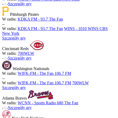
-
:
-
Szczegóły gry
Pittsburgh Pirates
W radiu:
KDKA FM - 93.7 The Fan
-
-
W radiu:
KDKA FM - 93.7 The Fan
WINS - 1010 WINS CBS
New York
Szczegóły gry
Cincinnati Reds
W radiu:
700WLW
-
:
-
Szczegóły gry
Washington Nationals
W radiu:
WJFK-FM - The Fan 106.7 FM
-
-
W radiu:
WJFK-FM - The Fan 106.7 FM
700WLW
Szczegóły gry
Atlanta Braves
W radiu:
WCNN - Sports Radio 680 The Fan
-
:
-
Szczegóły gry