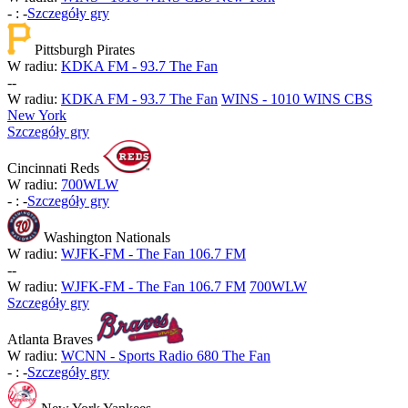
-
:
-
Szczegóły gry
Pittsburgh Pirates
W radiu:
KDKA FM - 93.7 The Fan
-
-
W radiu:
KDKA FM - 93.7 The Fan
WINS - 1010 WINS CBS
New York
Szczegóły gry
Cincinnati Reds
W radiu:
700WLW
-
:
-
Szczegóły gry
Washington Nationals
W radiu:
WJFK-FM - The Fan 106.7 FM
-
-
W radiu:
WJFK-FM - The Fan 106.7 FM
700WLW
Szczegóły gry
Atlanta Braves
W radiu:
WCNN - Sports Radio 680 The Fan
-
:
-
Szczegóły gry