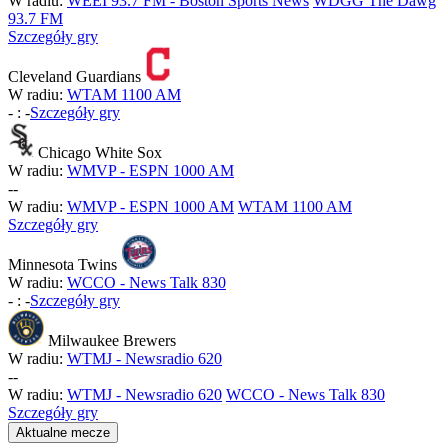
W radiu:
WEEI 93.7 FM - Boston Sports News
WDGG The Dawg
93.7 FM
Szczegóły gry
Cleveland Guardians
W radiu:
WTAM 1100 AM
-
:
-
Szczegóły gry
Chicago White Sox
W radiu:
WMVP - ESPN 1000 AM
-
-
W radiu:
WMVP - ESPN 1000 AM
WTAM 1100 AM
Szczegóły gry
Minnesota Twins
W radiu:
WCCO - News Talk 830
-
:
-
Szczegóły gry
Milwaukee Brewers
W radiu:
WTMJ - Newsradio 620
-
-
W radiu:
WTMJ - Newsradio 620
WCCO - News Talk 830
Szczegóły gry
Aktualne mecze