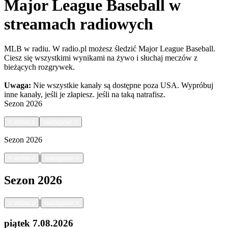
Major League Baseball w
streamach radiowych
MLB w radiu. W radio.pl możesz śledzić Major League Baseball.
Ciesz się wszystkimi wynikami na żywo i słuchaj meczów z
bieżących rozgrywek.
Uwaga:
Nie wszystkie kanały są dostępne poza USA. Wypróbuj
inne kanały, jeśli je złapiesz.
jeśli na taką natrafisz.
Sezon
2026
<
wstecz
następnie
>
Sezon
2026
|
<
wstecz
następnie
>
Sezon
2026
|
<
wstecz
następnie
>
piątek
7.08.2026