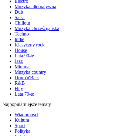
Electro
Muzyka alternatywna
Dub
Salsa
Chillout
Muzyka chrześcijańska
Techno
Indie
Klasyczny rock
House
Lata 90-te
Jazz
Minimal
Muzyka country
Drum'n'Bass
R&B
Hity
Lata 70-te
Najpopularniejsze tematy
Wiadomości
Kultura
Sport
Polityka