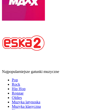
Najpopularniejsze gatunki muzyczne
Pop
Rock
Hip Hop
Reggae
Oldies
Muzyka latynoska
Muzyka klasyczna