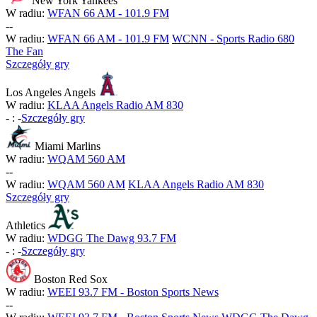
New York Yankees
W radiu:
WFAN 66 AM - 101.9 FM
-
-
W radiu:
WFAN 66 AM - 101.9 FM
WCNN - Sports Radio 680
The Fan
Szczegóły gry
Los Angeles Angels
W radiu:
KLAA Angels Radio AM 830
-
:
-
Szczegóły gry
Miami Marlins
W radiu:
WQAM 560 AM
-
-
W radiu:
WQAM 560 AM
KLAA Angels Radio AM 830
Szczegóły gry
Athletics
W radiu:
WDGG The Dawg 93.7 FM
-
:
-
Szczegóły gry
Boston Red Sox
W radiu:
WEEI 93.7 FM - Boston Sports News
-
-