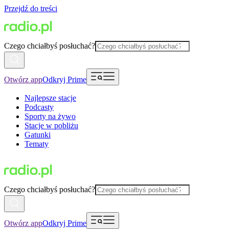
Przejdź do treści
Czego chciałbyś posłuchać?
Otwórz app
Odkryj Prime
Najlepsze stacje
Podcasty
Sporty na żywo
Stacje w pobliżu
Gatunki
Tematy
Czego chciałbyś posłuchać?
Otwórz app
Odkryj Prime