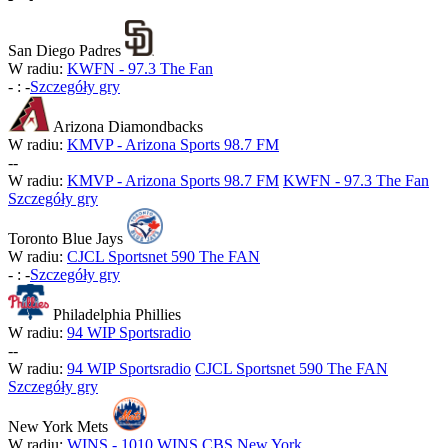
San Diego Padres
W radiu:
KWFN - 97.3 The Fan
-
:
-
Szczegóły gry
Arizona Diamondbacks
W radiu:
KMVP - Arizona Sports 98.7 FM
-
-
W radiu:
KMVP - Arizona Sports 98.7 FM
KWFN - 97.3 The Fan
Szczegóły gry
Toronto Blue Jays
W radiu:
CJCL Sportsnet 590 The FAN
-
:
-
Szczegóły gry
Philadelphia Phillies
W radiu:
94 WIP Sportsradio
-
-
W radiu:
94 WIP Sportsradio
CJCL Sportsnet 590 The FAN
Szczegóły gry
New York Mets
W radiu:
WINS - 1010 WINS CBS New York