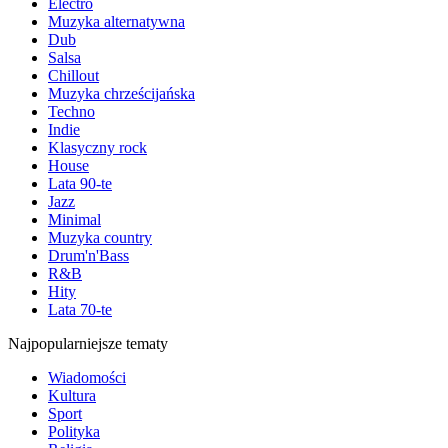
Electro
Muzyka alternatywna
Dub
Salsa
Chillout
Muzyka chrześcijańska
Techno
Indie
Klasyczny rock
House
Lata 90-te
Jazz
Minimal
Muzyka country
Drum'n'Bass
R&B
Hity
Lata 70-te
Najpopularniejsze tematy
Wiadomości
Kultura
Sport
Polityka