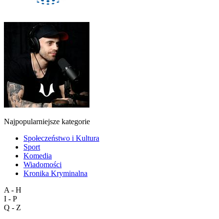
Najpopularniejsze kategorie
Społeczeństwo i Kultura
Sport
Komedia
Wiadomości
Kronika Kryminalna
A - H
I - P
Q - Z