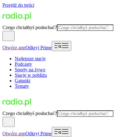
Przejdź do treści
Czego chciałbyś posłuchać?
Otwórz app
Odkryj Prime
Najlepsze stacje
Podcasty
Sporty na żywo
Stacje w pobliżu
Gatunki
Tematy
Czego chciałbyś posłuchać?
Otwórz app
Odkryj Prime