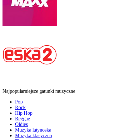
Najpopularniejsze gatunki muzyczne
Pop
Rock
Hip Hop
Reggae
Oldies
Muzyka latynoska
Muzyka klasyczna