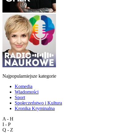
Najpopularniejsze kategorie
Komedia
Wiadomości
Sport
Społeczeństwo i Kultura
Kronika Kryminalna
A - H
I - P
Q - Z