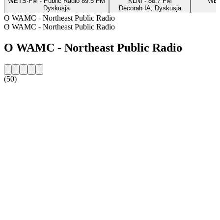
WETS-FM - Public Radio 89.5 FM
KLNI - 88.7 FM
WBS
Dyskusja
Decorah IA, Dyskusja
O WAMC - Northeast Public Radio
O WAMC - Northeast Public Radio
O WAMC - Northeast Public Radio
(50)
Strona internetowa stacji