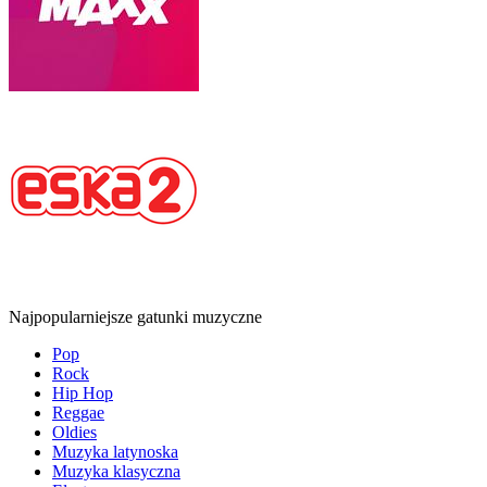
Najpopularniejsze gatunki muzyczne
Pop
Rock
Hip Hop
Reggae
Oldies
Muzyka latynoska
Muzyka klasyczna