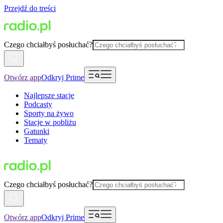
Przejdź do treści
Czego chciałbyś posłuchać?
Otwórz app
Odkryj Prime
Najlepsze stacje
Podcasty
Sporty na żywo
Stacje w pobliżu
Gatunki
Tematy
Czego chciałbyś posłuchać?
Otwórz app
Odkryj Prime