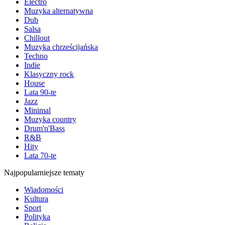
Electro
Muzyka alternatywna
Dub
Salsa
Chillout
Muzyka chrześcijańska
Techno
Indie
Klasyczny rock
House
Lata 90-te
Jazz
Minimal
Muzyka country
Drum'n'Bass
R&B
Hity
Lata 70-te
Najpopularniejsze tematy
Wiadomości
Kultura
Sport
Polityka