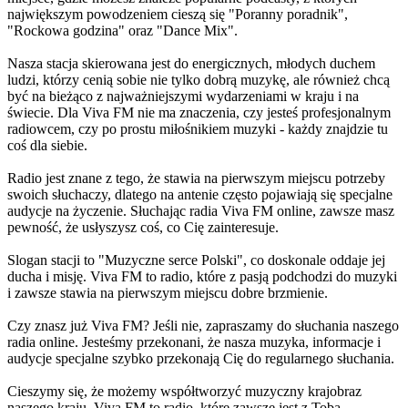
największym powodzeniem cieszą się "Poranny poradnik",
"Rockowa godzina" oraz "Dance Mix".
Nasza stacja skierowana jest do energicznych, młodych duchem
ludzi, którzy cenią sobie nie tylko dobrą muzykę, ale również chcą
być na bieżąco z najważniejszymi wydarzeniami w kraju i na
świecie. Dla Viva FM nie ma znaczenia, czy jesteś profesjonalnym
radiowcem, czy po prostu miłośnikiem muzyki - każdy znajdzie tu
coś dla siebie.
Radio jest znane z tego, że stawia na pierwszym miejscu potrzeby
swoich słuchaczy, dlatego na antenie często pojawiają się specjalne
audycje na życzenie. Słuchając radia Viva FM online, zawsze masz
pewność, że usłyszysz coś, co Cię zainteresuje.
Slogan stacji to "Muzyczne serce Polski", co doskonale oddaje jej
ducha i misję. Viva FM to radio, które z pasją podchodzi do muzyki
i zawsze stawia na pierwszym miejscu dobre brzmienie.
Czy znasz już Viva FM? Jeśli nie, zapraszamy do słuchania naszego
radia online. Jesteśmy przekonani, że nasza muzyka, informacje i
audycje specjalne szybko przekonają Cię do regularnego słuchania.
Cieszymy się, że możemy współtworzyć muzyczny krajobraz
naszego kraju. Viva FM to radio, które zawsze jest z Tobą,