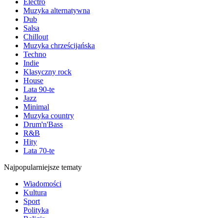
Electro
Muzyka alternatywna
Dub
Salsa
Chillout
Muzyka chrześcijańska
Techno
Indie
Klasyczny rock
House
Lata 90-te
Jazz
Minimal
Muzyka country
Drum'n'Bass
R&B
Hity
Lata 70-te
Najpopularniejsze tematy
Wiadomości
Kultura
Sport
Polityka