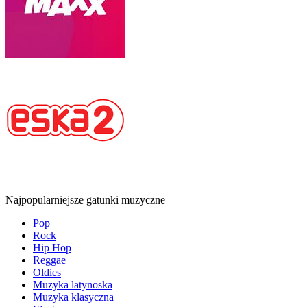
Najpopularniejsze gatunki muzyczne
Pop
Rock
Hip Hop
Reggae
Oldies
Muzyka latynoska
Muzyka klasyczna