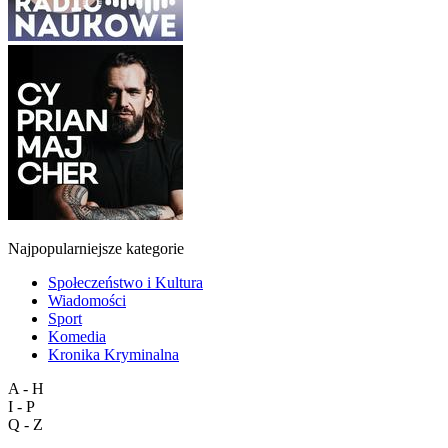
Najpopularniejsze kategorie
Społeczeństwo i Kultura
Wiadomości
Sport
Komedia
Kronika Kryminalna
A - H
I - P
Q - Z