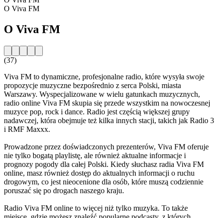
O Viva FM
O Viva FM
(37)
Viva FM to dynamiczne, profesjonalne radio, które wysyła swoje
propozycje muzyczne bezpośrednio z serca Polski, miasta
Warszawy. Wyspecjalizowane w wielu gatunkach muzycznych,
radio online Viva FM skupia się przede wszystkim na nowoczesnej
muzyce pop, rock i dance. Radio jest częścią większej grupy
nadawczej, która obejmuje też kilka innych stacji, takich jak Radio 3
i RMF Maxxx.
Prowadzone przez doświadczonych prezenterów, Viva FM oferuje
nie tylko bogatą playlistę, ale również aktualne informacje i
prognozy pogody dla całej Polski. Kiedy słuchasz radia Viva FM
online, masz również dostęp do aktualnych informacji o ruchu
drogowym, co jest nieocenione dla osób, które muszą codziennie
poruszać się po drogach naszego kraju.
Radio Viva FM online to więcej niż tylko muzyka. To także
miejsce, gdzie możesz znaleźć popularne podcasty, z których