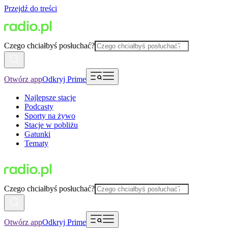
Przejdź do treści
Czego chciałbyś posłuchać?
Otwórz app
Odkryj Prime
Najlepsze stacje
Podcasty
Sporty na żywo
Stacje w pobliżu
Gatunki
Tematy
Czego chciałbyś posłuchać?
Otwórz app
Odkryj Prime