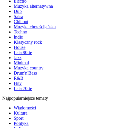
Electro
Muzyka alternatywna
Dub
Salsa
Chillout
Muzyka chrześcijańska
Techno
Indie
Klasyczny rock
House
Lata 90-te
Jazz
Minimal
Muzyka country
Drum'n'Bass
R&B
Hity
Lata 70-te
Najpopularniejsze tematy
Wiadomości
Kultura
Sport
Polityka