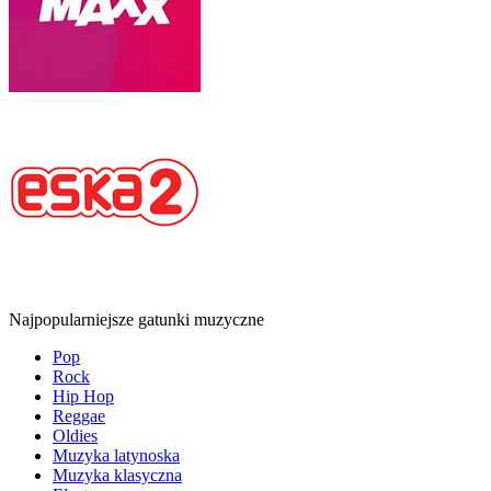
Najpopularniejsze gatunki muzyczne
Pop
Rock
Hip Hop
Reggae
Oldies
Muzyka latynoska
Muzyka klasyczna