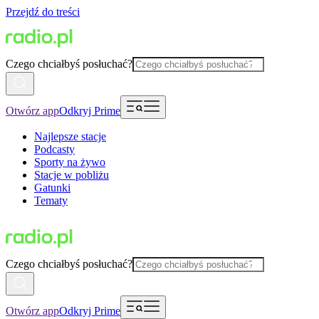
Przejdź do treści
Czego chciałbyś posłuchać?
Otwórz app
Odkryj Prime
Najlepsze stacje
Podcasty
Sporty na żywo
Stacje w pobliżu
Gatunki
Tematy
Czego chciałbyś posłuchać?
Otwórz app
Odkryj Prime