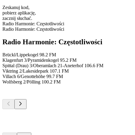
Zeskanuj kod,
pobierz aplikację,
zacznij słuchać.
Radio Harmonie: Częstotliwości
Radio Harmonie: Częstotliwości
Radio Harmonie: Częstotliwości
Brückl/Lippekogel
98.2 FM
Klagenfurt 3/Pyramidenkogel
95.2 FM
Spittal (Drau) 3/Oberamlach 21-Aneterhof
106.6 FM
Viktring 2/Lakesidepark
107.1 FM
Villach 6/Genottehöhe
99.7 FM
Wolfsberg 2/Pölling
100.2 FM
Najlepsze
podcasty
Najlepsze
podcasty
Najlepsze
podcasty