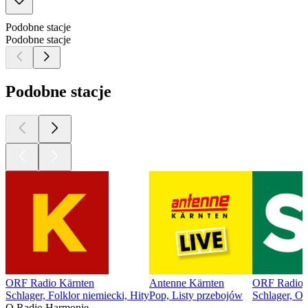
Podobne stacje
Podobne stacje
Podobne stacje
ORF Radio Kärnten
Antenne Kärnten
ORF Radio S
Schlager, Folklor niemiecki, Hity
Pop, Listy przebojów
Schlager, Ol
O Radio Harmonie