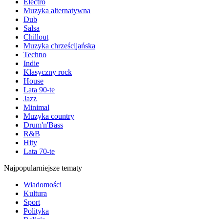
Electro
Muzyka alternatywna
Dub
Salsa
Chillout
Muzyka chrześcijańska
Techno
Indie
Klasyczny rock
House
Lata 90-te
Jazz
Minimal
Muzyka country
Drum'n'Bass
R&B
Hity
Lata 70-te
Najpopularniejsze tematy
Wiadomości
Kultura
Sport
Polityka