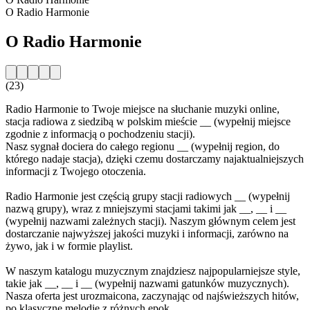
O Radio Harmonie
O Radio Harmonie
(23)
Radio Harmonie to Twoje miejsce na słuchanie muzyki online,
stacja radiowa z siedzibą w polskim mieście __ (wypełnij miejsce
zgodnie z informacją o pochodzeniu stacji).
Nasz sygnał dociera do całego regionu __ (wypełnij region, do
którego nadaje stacja), dzięki czemu dostarczamy najaktualniejszych
informacji z Twojego otoczenia.
Radio Harmonie jest częścią grupy stacji radiowych __ (wypełnij
nazwą grupy), wraz z mniejszymi stacjami takimi jak __, __ i __
(wypełnij nazwami zależnych stacji). Naszym głównym celem jest
dostarczanie najwyższej jakości muzyki i informacji, zarówno na
żywo, jak i w formie playlist.
W naszym katalogu muzycznym znajdziesz najpopularniejsze style,
takie jak __, __ i __ (wypełnij nazwami gatunków muzycznych).
Nasza oferta jest urozmaicona, zaczynając od najświeższych hitów,
po klasyczne melodie z różnych epok.