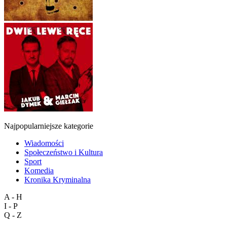
Najpopularniejsze kategorie
Wiadomości
Społeczeństwo i Kultura
Sport
Komedia
Kronika Kryminalna
A - H
I - P
Q - Z