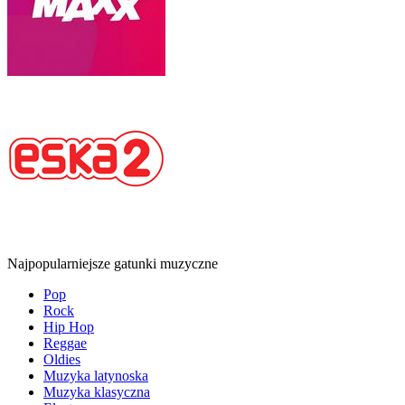
Najpopularniejsze gatunki muzyczne
Pop
Rock
Hip Hop
Reggae
Oldies
Muzyka latynoska
Muzyka klasyczna