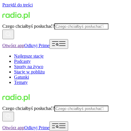
Przejdź do treści
Czego chciałbyś posłuchać?
Otwórz app
Odkryj Prime
Najlepsze stacje
Podcasty
Sporty na żywo
Stacje w pobliżu
Gatunki
Tematy
Czego chciałbyś posłuchać?
Otwórz app
Odkryj Prime