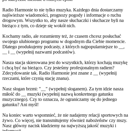
Radio Harmonie to nie tylko muzyka. Każdego dnia dostarczamy
najświeższe wiadomości, prognozy pogody i informacje o ruchu
drogowym. Wszystko to, aby nasze słuchaczki i słuchacze byli na
bieżąco z tym, co dzieje się wokół nich.
Kochamy radio, ale rozumiemy też, że czasem chcesz posłuchać
swojego ulubionego programu w dogodnym dla Ciebie momencie.
Dlatego produkujemy podcasty, z których najpopularniejsze to __,
__ i __ (wypełnij nazwami podcastów).
Nasza stacja skierowana jest do wszystkich, którzy kochają muzykę
i chcą być na bieżąco. Czy jesteśmy profesjonalnym radiem?
Zdecydowanie tak. Radio Harmonie jest znane z __ (wypełnij
rzeczami, które czynią stację znana).
Nasz slogan brzmi: "__" (wypełnij sloganem). Za tym idzie nasza
miłość do __ muzyki (wypełnij nazwą konkretnego gatunku
muzycznego). Czy to oznacza, że ograniczamy się do jednego
gatunku? Ani myśl!
Na koniec warto wspomnieć, że nie nadajemy relacji sportowych na
żywo. Co więcej, nie transmitujemy również nabożeństw czy mszy.
Nasz główny nacisk kładziemy na najwyższą jakość muzyki i
informacji.