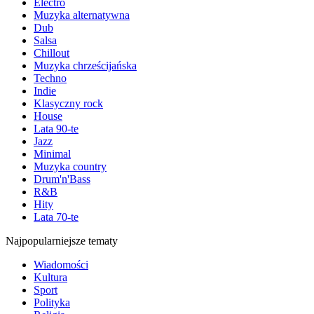
Electro
Muzyka alternatywna
Dub
Salsa
Chillout
Muzyka chrześcijańska
Techno
Indie
Klasyczny rock
House
Lata 90-te
Jazz
Minimal
Muzyka country
Drum'n'Bass
R&B
Hity
Lata 70-te
Najpopularniejsze tematy
Wiadomości
Kultura
Sport
Polityka