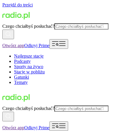
Przejdź do treści
Czego chciałbyś posłuchać?
Otwórz app
Odkryj Prime
Najlepsze stacje
Podcasty
Sporty na żywo
Stacje w pobliżu
Gatunki
Tematy
Czego chciałbyś posłuchać?
Otwórz app
Odkryj Prime