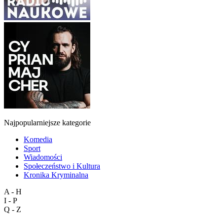
Najpopularniejsze kategorie
Komedia
Sport
Wiadomości
Społeczeństwo i Kultura
Kronika Kryminalna
A - H
I - P
Q - Z