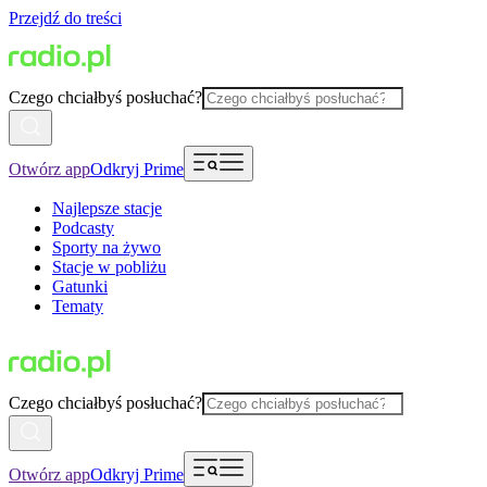
Przejdź do treści
Czego chciałbyś posłuchać?
Otwórz app
Odkryj Prime
Najlepsze stacje
Podcasty
Sporty na żywo
Stacje w pobliżu
Gatunki
Tematy
Czego chciałbyś posłuchać?
Otwórz app
Odkryj Prime