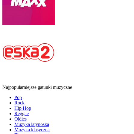
Najpopularniejsze gatunki muzyczne
Pop
Rock
Hip Hop
Reggae
Oldies
Muzyka latynoska
Muzyka klasyczna