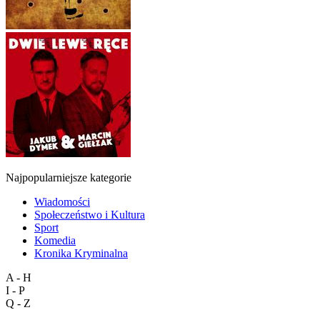
Najpopularniejsze kategorie
Wiadomości
Społeczeństwo i Kultura
Sport
Komedia
Kronika Kryminalna
A - H
I - P
Q - Z