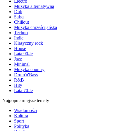
Electro
Muzyka alternatywna
Dub
Salsa
Chillout
Muzyka chrześcijańska
Techno
Indie
Klasyczny rock
House
Lata 90-te
Jazz
Minimal
Muzyka country
Drum'n'Bass
R&B
Hity
Lata 70-te
Najpopularniejsze tematy
Wiadomości
Kultura
Sport
Polityka