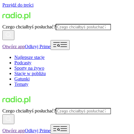
Przejdź do treści
Czego chciałbyś posłuchać?
Otwórz app
Odkryj Prime
Najlepsze stacje
Podcasty
Sporty na żywo
Stacje w pobliżu
Gatunki
Tematy
Czego chciałbyś posłuchać?
Otwórz app
Odkryj Prime