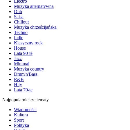
Electro
Muzyka alternatywna
Dub
Salsa
Chillout
Muzyka chrześcijańska
Techno
Indie
Klasyczny rock
House
Lata 90-te
Jazz
Minimal
Muzyka country
Drum'n'Bass
R&B
Hity
Lata 70-te
Najpopularniejsze tematy
Wiadomości
Kultura
Sport
Polityka