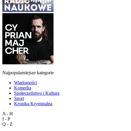
Najpopularniejsze kategorie
Wiadomości
Komedia
Społeczeństwo i Kultura
Sport
Kronika Kryminalna
A - H
I - P
Q - Z