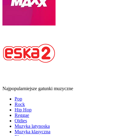
Najpopularniejsze gatunki muzyczne
Pop
Rock
Hip Hop
Reggae
Oldies
Muzyka latynoska
Muzyka klasyczna