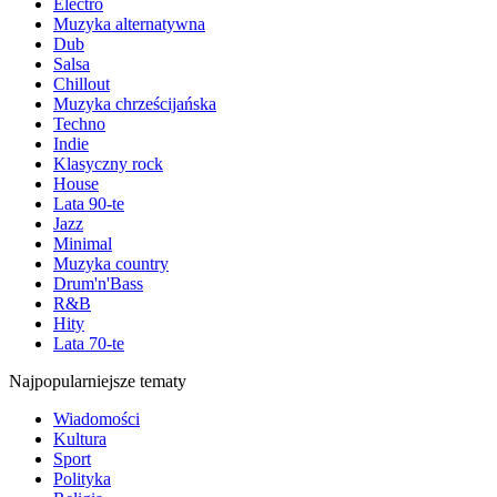
Electro
Muzyka alternatywna
Dub
Salsa
Chillout
Muzyka chrześcijańska
Techno
Indie
Klasyczny rock
House
Lata 90-te
Jazz
Minimal
Muzyka country
Drum'n'Bass
R&B
Hity
Lata 70-te
Najpopularniejsze tematy
Wiadomości
Kultura
Sport
Polityka