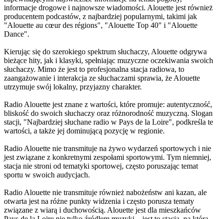
informacje drogowe i najnowsze wiadomości. Alouette jest również
producentem podcastów, z najbardziej popularnymi, takimi jak
"Alouette au cœur des régions", "Alouette Top 40" i "Alouette
Dance".
Kierując się do szerokiego spektrum słuchaczy, Alouette odgrywa
bieżące hity, jak i klasyki, spełniając muzyczne oczekiwania swoich
słuchaczy. Mimo że jest to profesjonalna stacja radiowa, to
zaangażowanie i interakcja ze słuchaczami sprawia, że Alouette
utrzymuje swój lokalny, przyjazny charakter.
Radio Alouette jest znane z wartości, które promuje: autentyczność,
bliskość do swoich słuchaczy oraz różnorodność muzyczną. Slogan
stacji, "Najbardziej słuchane radio w Pays de la Loire", podkreśla te
wartości, a także jej dominującą pozycję w regionie.
Radio Alouette nie transmituje na żywo wydarzeń sportowych i nie
jest związane z konkretnymi zespołami sportowymi. Tym niemniej,
stacja nie stroni od tematyki sportowej, często poruszając temat
sportu w swoich audycjach.
Radio Alouette nie transmituje również nabożeństw ani kazan, ale
otwarta jest na różne punkty widzenia i często porusza tematy
związane z wiarą i duchowością. Alouette jest dla mieszkańców
Pays de la Loire nie tylko źródłem muzyki – jest to stacja, na którą