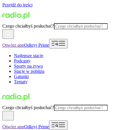
Przejdź do treści
Czego chciałbyś posłuchać?
Otwórz app
Odkryj Prime
Najlepsze stacje
Podcasty
Sporty na żywo
Stacje w pobliżu
Gatunki
Tematy
Czego chciałbyś posłuchać?
Otwórz app
Odkryj Prime