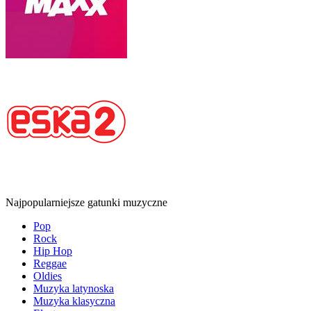
Najpopularniejsze gatunki muzyczne
Pop
Rock
Hip Hop
Reggae
Oldies
Muzyka latynoska
Muzyka klasyczna