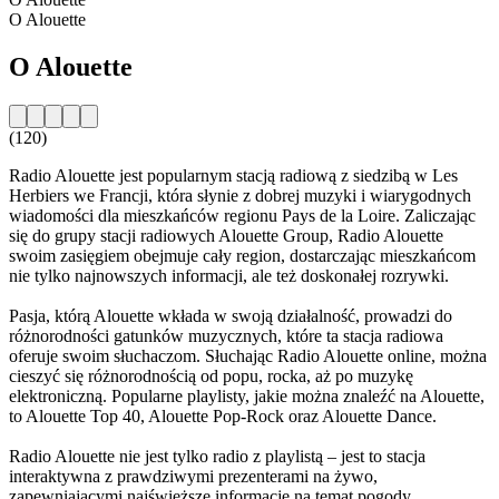
O Alouette
O Alouette
(120)
Radio Alouette jest popularnym stacją radiową z siedzibą w Les
Herbiers we Francji, która słynie z dobrej muzyki i wiarygodnych
wiadomości dla mieszkańców regionu Pays de la Loire. Zaliczając
się do grupy stacji radiowych Alouette Group, Radio Alouette
swoim zasięgiem obejmuje cały region, dostarczając mieszkańcom
nie tylko najnowszych informacji, ale też doskonałej rozrywki.
Pasja, którą Alouette wkłada w swoją działalność, prowadzi do
różnorodności gatunków muzycznych, które ta stacja radiowa
oferuje swoim słuchaczom. Słuchając Radio Alouette online, można
cieszyć się różnorodnością od popu, rocka, aż po muzykę
elektroniczną. Popularne playlisty, jakie można znaleźć na Alouette,
to Alouette Top 40, Alouette Pop-Rock oraz Alouette Dance.
Radio Alouette nie jest tylko radio z playlistą – jest to stacja
interaktywna z prawdziwymi prezenterami na żywo,
zapewniającymi najświeższe informacje na temat pogody,