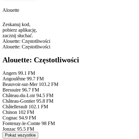
Alouette
Zeskanuj kod,
pobierz aplikację,
zacznij słuchać.
Alouette: Częstotliwości
Alouette: Częstotliwości
Alouette: Częstotliwości
Angers
99.1 FM
Angoulême
99.7 FM
Beauvoir-sur-Mer
103.2 FM
Bressuire
96.7 FM
Château-du-Loir
94.5 FM
Château-Gontier
95.8 FM
Châtellerault
102.1 FM
Chinon
102 FM
Cognac
94.9 FM
Fontenay-le-Comte
98 FM
Jonzac
95.5 FM
Pokaż wszystkie