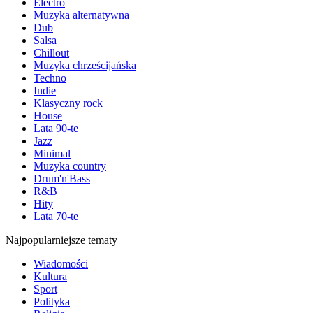
Electro
Muzyka alternatywna
Dub
Salsa
Chillout
Muzyka chrześcijańska
Techno
Indie
Klasyczny rock
House
Lata 90-te
Jazz
Minimal
Muzyka country
Drum'n'Bass
R&B
Hity
Lata 70-te
Najpopularniejsze tematy
Wiadomości
Kultura
Sport
Polityka