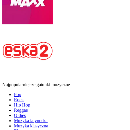
Najpopularniejsze gatunki muzyczne
Pop
Rock
Hip Hop
Reggae
Oldies
Muzyka latynoska
Muzyka klasyczna