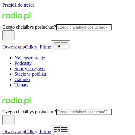
Przejdź do treści
Czego chciałbyś posłuchać?
Otwórz app
Odkryj Prime
Najlepsze stacje
Podcasty
Sporty na żywo
Stacje w pobliżu
Gatunki
Tematy
Czego chciałbyś posłuchać?
Otwórz app
Odkryj Prime