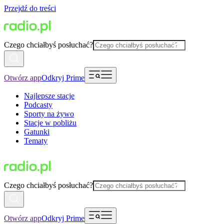
Przejdź do treści
Czego chciałbyś posłuchać?
Otwórz app
Odkryj Prime
Najlepsze stacje
Podcasty
Sporty na żywo
Stacje w pobliżu
Gatunki
Tematy
Czego chciałbyś posłuchać?
Otwórz app
Odkryj Prime