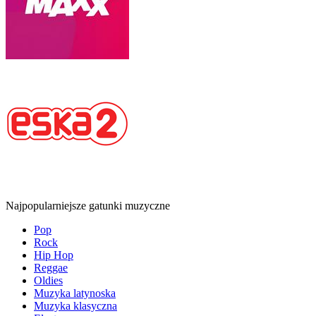
Najpopularniejsze gatunki muzyczne
Pop
Rock
Hip Hop
Reggae
Oldies
Muzyka latynoska
Muzyka klasyczna