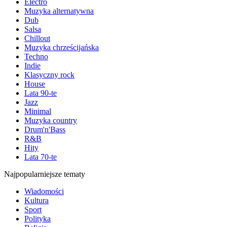
Electro
Muzyka alternatywna
Dub
Salsa
Chillout
Muzyka chrześcijańska
Techno
Indie
Klasyczny rock
House
Lata 90-te
Jazz
Minimal
Muzyka country
Drum'n'Bass
R&B
Hity
Lata 70-te
Najpopularniejsze tematy
Wiadomości
Kultura
Sport
Polityka