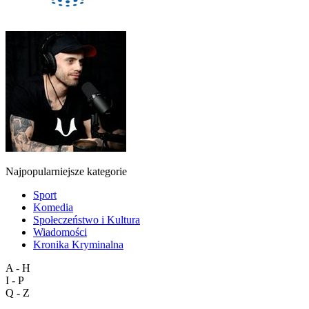
Najpopularniejsze kategorie
Sport
Komedia
Społeczeństwo i Kultura
Wiadomości
Kronika Kryminalna
A - H
I - P
Q - Z