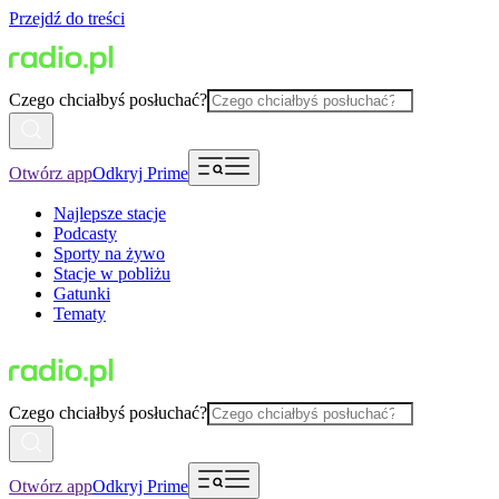
Przejdź do treści
Czego chciałbyś posłuchać?
Otwórz app
Odkryj Prime
Najlepsze stacje
Podcasty
Sporty na żywo
Stacje w pobliżu
Gatunki
Tematy
Czego chciałbyś posłuchać?
Otwórz app
Odkryj Prime