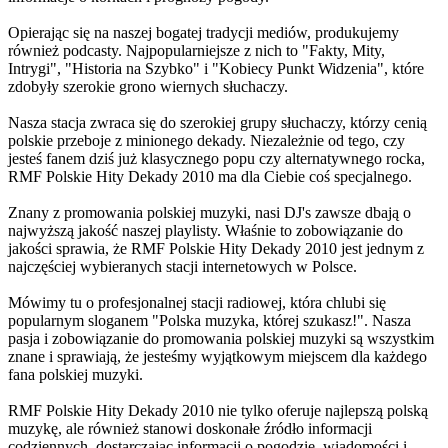
Opierając się na naszej bogatej tradycji mediów, produkujemy
również podcasty. Najpopularniejsze z nich to "Fakty, Mity,
Intrygi", "Historia na Szybko" i "Kobiecy Punkt Widzenia", które
zdobyły szerokie grono wiernych słuchaczy.
Nasza stacja zwraca się do szerokiej grupy słuchaczy, którzy cenią
polskie przeboje z minionego dekady. Niezależnie od tego, czy
jesteś fanem dziś już klasycznego popu czy alternatywnego rocka,
RMF Polskie Hity Dekady 2010 ma dla Ciebie coś specjalnego.
Znany z promowania polskiej muzyki, nasi DJ's zawsze dbają o
najwyższą jakość naszej playlisty. Właśnie to zobowiązanie do
jakości sprawia, że RMF Polskie Hity Dekady 2010 jest jednym z
najczęściej wybieranych stacji internetowych w Polsce.
Mówimy tu o profesjonalnej stacji radiowej, która chlubi się
popularnym sloganem "Polska muzyka, której szukasz!". Nasza
pasja i zobowiązanie do promowania polskiej muzyki są wszystkim
znane i sprawiają, że jesteśmy wyjątkowym miejscem dla każdego
fana polskiej muzyki.
RMF Polskie Hity Dekady 2010 nie tylko oferuje najlepszą polską
muzykę, ale również stanowi doskonałe źródło informacji
codziennych, dostarczając informacji o pogodzie, wiadomości i