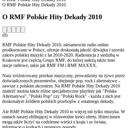
O RMF Polskie Hity Dekady 2010
O RMF Polskie Hity Dekady 2010
(0)
RMF Polskie Hity Dekady 2010, niesamowite radio online
prodkuowane w Polsce, oferuje doskonałą jakość dźwięku i szeroki
zakres polskiej muzyki z lat 2010-2020. Radiostacja z siedzibą w
Krakowie jest częścią Grupy RMF, do której należą także inne
stacje radiowe, takie jak RMF FM i RMF MAXXX.
Nasz zróżnicowany przekaz muzyczny, prowadzony na żywo przez
doświadczonych prezenterów, obejmuje pop, rock i alternatywę -
zawsze z polskim akcentem. Na RMF Polskie Hity Dekady 2010
znaleźć można także różne specjalistyczne playlisty jak "Polska
Alternatywa", "Polski Pop" czy "Polski Rock" - każda z nich jest
doskonałym źródłem polskich przebojów z ostatniego dekady.
Ale RMF Polskie Hity Dekady 2010 to więcej niż tylko muzyka. W
ramach naszej obfitującej w różnorodne treści oferty, Hörer:innen
mogą także liczyć na codzienne wieści z kraju i ze świata,
informacje o korkach i prognozy pogody.