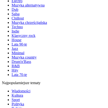
Electro
Muzyka alternatywna
Dub
Salsa
Chillout
Muzyka chrześcijańska
Techno
Indie
Klasyczny rock
House
Lata 90-te
Jazz
Minimal
Muzyka country
Drum'n'Bass
R&B
Hity
Lata 70-te
Najpopularniejsze tematy
Wiadomości
Kultura
Sport
Polityka