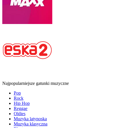
Najpopularniejsze gatunki muzyczne
Pop
Rock
Hip Hop
Reggae
Oldies
Muzyka latynoska
Muzyka klasyczna