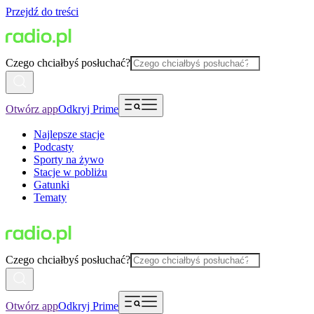
Przejdź do treści
Czego chciałbyś posłuchać?
Otwórz app
Odkryj Prime
Najlepsze stacje
Podcasty
Sporty na żywo
Stacje w pobliżu
Gatunki
Tematy
Czego chciałbyś posłuchać?
Otwórz app
Odkryj Prime