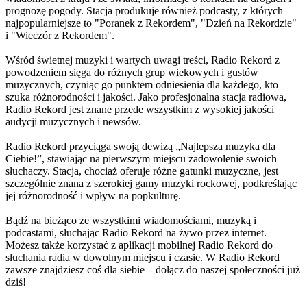
prognozę pogody. Stacja produkuje również podcasty, z których
najpopularniejsze to "Poranek z Rekordem", "Dzień na Rekordzie"
i "Wieczór z Rekordem".
Wśród świetnej muzyki i wartych uwagi treści, Radio Rekord z
powodzeniem sięga do różnych grup wiekowych i gustów
muzycznych, czyniąc go punktem odniesienia dla każdego, kto
szuka różnorodności i jakości. Jako profesjonalna stacja radiowa,
Radio Rekord jest znane przede wszystkim z wysokiej jakości
audycji muzycznych i newsów.
Radio Rekord przyciąga swoją dewizą „Najlepsza muzyka dla
Ciebie!”, stawiając na pierwszym miejscu zadowolenie swoich
słuchaczy. Stacja, chociaż oferuje różne gatunki muzyczne, jest
szczególnie znana z szerokiej gamy muzyki rockowej, podkreślając
jej różnorodność i wpływ na popkulturę.
Bądź na bieżąco ze wszystkimi wiadomościami, muzyką i
podcastami, słuchając Radio Rekord na żywo przez internet.
Możesz także korzystać z aplikacji mobilnej Radio Rekord do
słuchania radia w dowolnym miejscu i czasie. W Radio Rekord
zawsze znajdziesz coś dla siebie – dołącz do naszej społeczności już
dziś!