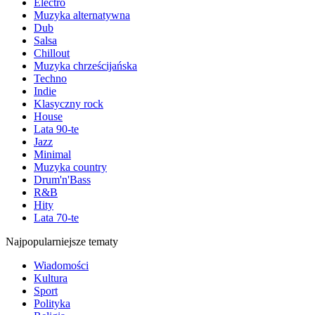
Electro
Muzyka alternatywna
Dub
Salsa
Chillout
Muzyka chrześcijańska
Techno
Indie
Klasyczny rock
House
Lata 90-te
Jazz
Minimal
Muzyka country
Drum'n'Bass
R&B
Hity
Lata 70-te
Najpopularniejsze tematy
Wiadomości
Kultura
Sport
Polityka