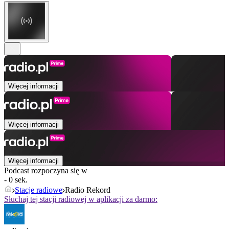
Więcej informacji
Więcej informacji
Więcej informacji
Podcast rozpoczyna się w
- 0 sek.
Stacje radiowe
Radio Rekord
Słuchaj tej stacji radiowej w aplikacji za darmo: