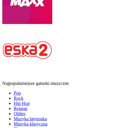
Najpopularniejsze gatunki muzyczne
Pop
Rock
Hip Hop
Reggae
Oldies
Muzyka latynoska
Muzyka klasyczna