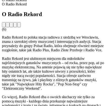
O Radio Rekord
O Radio Rekord
(6)
Radio Rekord to polska stacja radiowa z siedzibą we Wrocławiu,
znana z szerokiej oferty muzycznej i interesujących audycji. Stacja
przynależy do grupy Polsat Radio, która obejmuje również mniejsze
rozgłośnie, takie jak Radio Plus, Radio Złote Przeboje i Radio Vox.
Radio Rekord jest ulubionym miejscem dla miłośników
najróżniejszych gatunków muzycznych – od rocka, przez pop, aż po
muzykę elektroniczną. Na antenie pojawią się nie tylko największe
hity ostatnich lat, ale także kultowe utwory z przeszłości, które
nigdy nie tracą swojej popularności. Stacja oferuje zarówno
transmisję na żywo, jak i playlisty z różnych gatunków muzyki,
takie jak "Największe Hity Rocka", "Pop Non-Stop" czy
"Elektroniczny Weekend".
Co więcej, Radio Rekord dba o swoich słuchaczy nie tylko za
pomocą muzyki - każdego dnia przekazuje najważniejsze
wiadomości z kraju i ze świata, informacje o korkach na drogach i