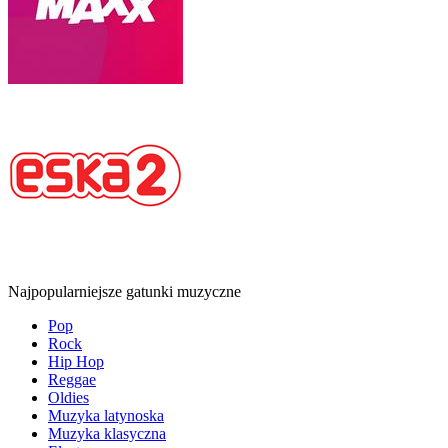
Najpopularniejsze gatunki muzyczne
Pop
Rock
Hip Hop
Reggae
Oldies
Muzyka latynoska
Muzyka klasyczna