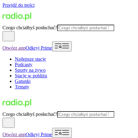
Przejdź do treści
Czego chciałbyś posłuchać?
Otwórz app
Odkryj Prime
Najlepsze stacje
Podcasty
Sporty na żywo
Stacje w pobliżu
Gatunki
Tematy
Czego chciałbyś posłuchać?
Otwórz app
Odkryj Prime