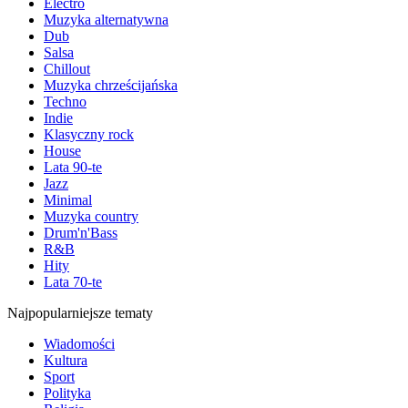
Electro
Muzyka alternatywna
Dub
Salsa
Chillout
Muzyka chrześcijańska
Techno
Indie
Klasyczny rock
House
Lata 90-te
Jazz
Minimal
Muzyka country
Drum'n'Bass
R&B
Hity
Lata 70-te
Najpopularniejsze tematy
Wiadomości
Kultura
Sport
Polityka