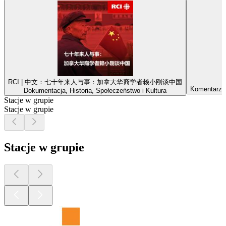
RCI | 中文：七十年来人与事：加拿大华裔学者赖小刚谈中国
Komentarze 
Dokumentacja, Historia, Społeczeństwo i Kultura
Stacje w grupie
Stacje w grupie
Stacje w grupie