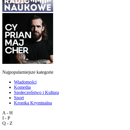
Najpopularniejsze kategorie
Wiadomości
Komedia
Społeczeństwo i Kultura
Sport
Kronika Kryminalna
A - H
I - P
Q - Z