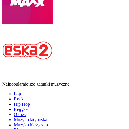
Najpopularniejsze gatunki muzyczne
Pop
Rock
Hip Hop
Reggae
Oldies
Muzyka latynoska
Muzyka klasyczna