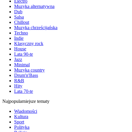
Electro
Muzyka alternatywna
Dub
Salsa
Chillout
Muzyka chrześcijańska
Techno
Indie
Klasyczny rock
House
Lata 90-te
Jazz
Minimal
Muzyka country
Drum'n'Bass
R&B
Hity
Lata 70-te
Najpopularniejsze tematy
Wiadomości
Kultura
Sport
Polityka