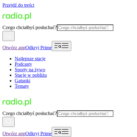
Przejdź do treści
Czego chciałbyś posłuchać?
Otwórz app
Odkryj Prime
Najlepsze stacje
Podcasty
Sporty na żywo
Stacje w pobliżu
Gatunki
Tematy
Czego chciałbyś posłuchać?
Otwórz app
Odkryj Prime