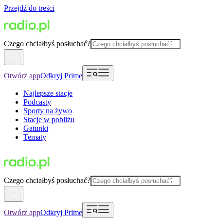
Przejdź do treści
Czego chciałbyś posłuchać?
Otwórz app
Odkryj Prime
Najlepsze stacje
Podcasty
Sporty na żywo
Stacje w pobliżu
Gatunki
Tematy
Czego chciałbyś posłuchać?
Otwórz app
Odkryj Prime