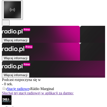
Więcej informacji
Więcej informacji
Więcej informacji
Podcast rozpoczyna się w
- 0 sek.
Stacje radiowe
Rádio Marginal
Słuchaj tej stacji radiowej w aplikacji za darmo: