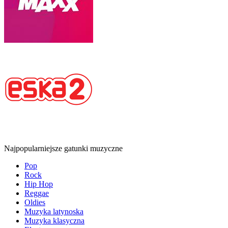
Najpopularniejsze gatunki muzyczne
Pop
Rock
Hip Hop
Reggae
Oldies
Muzyka latynoska
Muzyka klasyczna