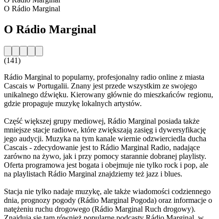
O Rádio Marginal
O Rádio Marginal
(141)
Rádio Marginal to popularny, profesjonalny radio online z miasta
Cascais w Portugalii. Znany jest przede wszystkim ze swojego
unikalnego dźwięku. Kierowany głównie do mieszkańców regionu,
gdzie propaguje muzykę lokalnych artystów.
Część większej grupy mediowej, Rádio Marginal posiada także
mniejsze stacje radiowe, które zwiększają zasięg i dywersyfikację
jego audycji. Muzyka na tym kanale wiernie odzwierciedla ducha
Cascais - zdecydowanie jest to Rádio Marginal Radio, nadające
zarówno na żywo, jak i przy pomocy starannie dobranej playlisty.
Oferta programowa jest bogata i obejmuje nie tylko rock i pop, ale
na playlistach Rádio Marginal znajdziemy też jazz i blues.
Stacja nie tylko nadaje muzykę, ale także wiadomości codziennego
dnia, prognozy pogody (Rádio Marginal Pogoda) oraz informacje o
natężeniu ruchu drogowego (Rádio Marginal Ruch drogowy).
Znajdują się tam również popularne podcasty Rádio Marginal, w