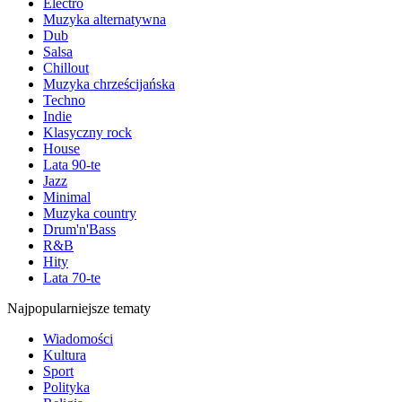
Electro
Muzyka alternatywna
Dub
Salsa
Chillout
Muzyka chrześcijańska
Techno
Indie
Klasyczny rock
House
Lata 90-te
Jazz
Minimal
Muzyka country
Drum'n'Bass
R&B
Hity
Lata 70-te
Najpopularniejsze tematy
Wiadomości
Kultura
Sport
Polityka