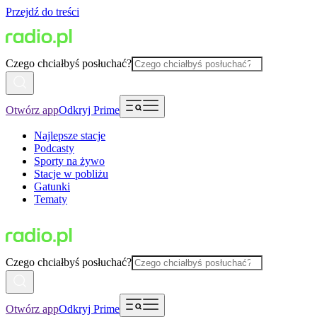
Przejdź do treści
Czego chciałbyś posłuchać?
Otwórz app
Odkryj Prime
Najlepsze stacje
Podcasty
Sporty na żywo
Stacje w pobliżu
Gatunki
Tematy
Czego chciałbyś posłuchać?
Otwórz app
Odkryj Prime