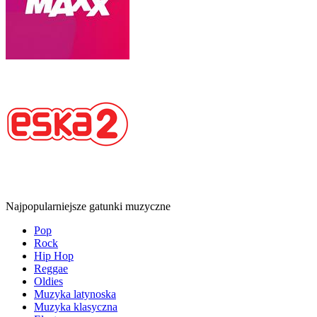
Najpopularniejsze gatunki muzyczne
Pop
Rock
Hip Hop
Reggae
Oldies
Muzyka latynoska
Muzyka klasyczna