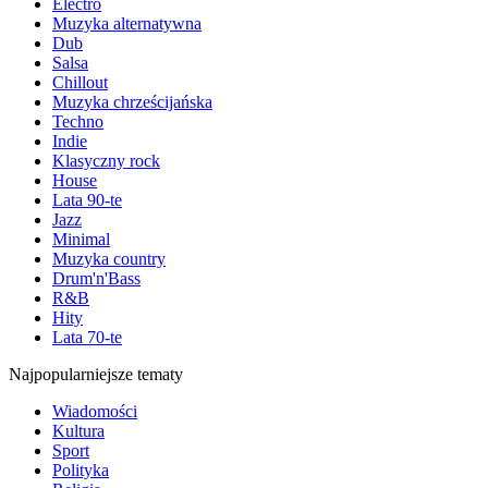
Electro
Muzyka alternatywna
Dub
Salsa
Chillout
Muzyka chrześcijańska
Techno
Indie
Klasyczny rock
House
Lata 90-te
Jazz
Minimal
Muzyka country
Drum'n'Bass
R&B
Hity
Lata 70-te
Najpopularniejsze tematy
Wiadomości
Kultura
Sport
Polityka