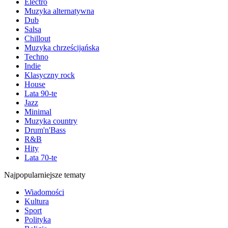
Electro
Muzyka alternatywna
Dub
Salsa
Chillout
Muzyka chrześcijańska
Techno
Indie
Klasyczny rock
House
Lata 90-te
Jazz
Minimal
Muzyka country
Drum'n'Bass
R&B
Hity
Lata 70-te
Najpopularniejsze tematy
Wiadomości
Kultura
Sport
Polityka