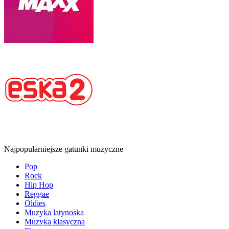
Najpopularniejsze gatunki muzyczne
Pop
Rock
Hip Hop
Reggae
Oldies
Muzyka latynoska
Muzyka klasyczna