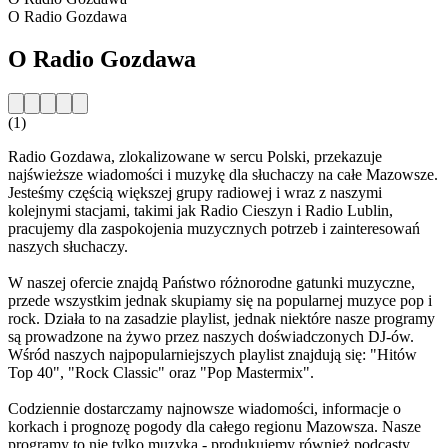
O Radio Gozdawa
O Radio Gozdawa
(1)
Radio Gozdawa, zlokalizowane w sercu Polski, przekazuje
najświeższe wiadomości i muzykę dla słuchaczy na całe Mazowsze.
Jesteśmy częścią większej grupy radiowej i wraz z naszymi
kolejnymi stacjami, takimi jak Radio Cieszyn i Radio Lublin,
pracujemy dla zaspokojenia muzycznych potrzeb i zainteresowań
naszych słuchaczy.
W naszej ofercie znajdą Państwo różnorodne gatunki muzyczne,
przede wszystkim jednak skupiamy się na popularnej muzyce pop i
rock. Działa to na zasadzie playlist, jednak niektóre nasze programy
są prowadzone na żywo przez naszych doświadczonych DJ-ów.
Wśród naszych najpopularniejszych playlist znajdują się: "Hitów
Top 40", "Rock Classic" oraz "Pop Mastermix".
Codziennie dostarczamy najnowsze wiadomości, informacje o
korkach i prognozę pogody dla całego regionu Mazowsza. Nasze
programy to nie tylko muzyka - produkujemy również podcasty.