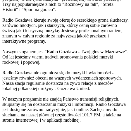
Trzy najpopularniejsze z nich to "Rozmowy na fali", "Strefa
Historii" i "Sport na gorąco".
Radio Gozdawa kieruje swoją ofertę do szerokiego grona słuchaczy,
zarówno młodych, jak i starszych, którzy cenią sobie zarówno
świeżą jak i klasyczną muzykę. Jesteśmy profesjonalnym radiem,
znanym w całym regionie za najwyższą jakość przekazu i
interaktywne programy.
Naszym sloganem jest "Radio Gozdawa - Twój głos w Mazowsze".
Od lat jesteśmy wierni tradycji promowania polskiej muzyki
rockowej i popowej.
Radio Gozdawa nie ogranicza się do muzyki i wiadomości -
jesteśmy również obecni na ważnych wydarzeniach sportowych.
Nasza stacja regularnie dostarcza na żywo relacje z meczów
lokalnej piłkarskiej drużyny - Gozdawa United.
W naszym programie nie znajdą Państwo transmisji religijnych,
skupiamy się na dostarczaniu muzyki i informacji. Radio Gozdawa
jest dostępne zarówno tradycyjnie, jak i online. Zachęcamy do
słuchania na naszej głównej częstotliwości 101.7 FM, a także na
stronie internetowej i w aplikacji mobilnej.
Strona internetowa stacji