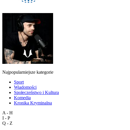
Najpopularniejsze kategorie
Sport
Wiadomości
Społeczeństwo i Kultura
Komedia
Kronika Kryminalna
A - H
I - P
Q - Z