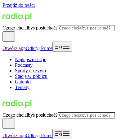
Przejdź do treści
Czego chciałbyś posłuchać?
Otwórz app
Odkryj Prime
Najlepsze stacje
Podcasty
Sporty na żywo
Stacje w pobliżu
Gatunki
Tematy
Czego chciałbyś posłuchać?
Otwórz app
Odkryj Prime