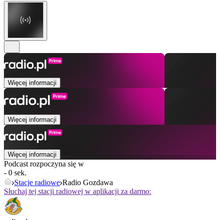
Więcej informacji
Więcej informacji
Więcej informacji
Podcast rozpoczyna się w
- 0 sek.
Stacje radiowe
Radio Gozdawa
Słuchaj tej stacji radiowej w aplikacji za darmo: