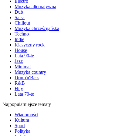
Electro
Muzyka alternatywna
Dub
Salsa
Chillout
Muzyka chrześcijańska
Techno
Indie
Klasyczny rock
House
Lata 90-te
Jazz
Minimal
Muzyka country
Drum'n'Bass
R&B
Hity
Lata 70-te
Najpopularniejsze tematy
Wiadomości
Kultura
Sport
Polityka