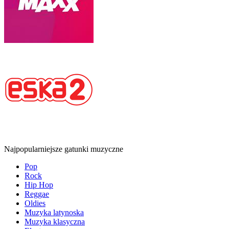
Najpopularniejsze gatunki muzyczne
Pop
Rock
Hip Hop
Reggae
Oldies
Muzyka latynoska
Muzyka klasyczna