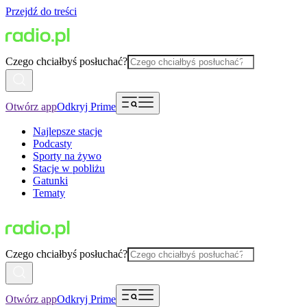
Przejdź do treści
Czego chciałbyś posłuchać?
Otwórz app
Odkryj Prime
Najlepsze stacje
Podcasty
Sporty na żywo
Stacje w pobliżu
Gatunki
Tematy
Czego chciałbyś posłuchać?
Otwórz app
Odkryj Prime