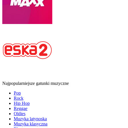
Najpopularniejsze gatunki muzyczne
Pop
Rock
Hip Hop
Reggae
Oldies
Muzyka latynoska
Muzyka klasyczna