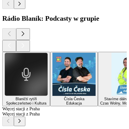
Rádio Blaník: Podcasty w grupie
Blaničtí rytíři
Čísla Česka
Stavíme dálni
Społeczeństwo i Kultura
Edukacja
Czas Wolny, Mot
Więcej stacji z Praha
Więcej stacji z Praha