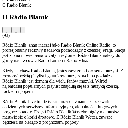
O Rádio Blaník
O Rádio Blaník
(93)
Rádio Blaník, znan inaczej jako Rádio Blaník Online Radio, to
profesjonalny radiowy nadawca pochodzący z czeskiej Pragi. Stacja
jest znana i uwielbiana w całym regionie. Rádio Blaník należy do
grupy nadawców z Rádio Lumen i Rádio Vlna.
Kiedy słuchasz Rádio Blaník, jesteś zawsze blisko serca muzyki. Z
różnorodnością playlist i gatunków muzycznych na pokładzie,
Rádio Blaník jest domem dla wielu fanów muzyki. Wśród
najbardziej popularnych playlist znajdują się te z muzyką czeską,
rockiem i popem.
Rádio Blaník Live to nie tylko muzyka. Znane jest ze swoich
codziennych serwisów informacyjnych, aktualności drogowych i
prognoz pogody. Dzięki Rádio Blaník Verkehr, nigdy nie musisz
martwić się o korki drogowe. Z Rádio Blaník Wetter, zawsze
będziesz na bieżąco z prognozami pogody.