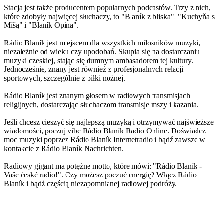
Stacja jest także producentem popularnych podcastów. Trzy z nich,
które zdobyły najwięcej słuchaczy, to "Blaník z bliska", "Kuchyňa s
Míšą" i "Blaník Opina".
Rádio Blaník jest miejscem dla wszystkich miłośników muzyki,
niezależnie od wieku czy upodobań. Skupia się na dostarczaniu
muzyki czeskiej, stając się dumnym ambasadorem tej kultury.
Jednocześnie, znany jest również z profesjonalnych relacji
sportowych, szczególnie z piłki nożnej.
Rádio Blaník jest znanym głosem w radiowych transmisjach
religijnych, dostarczając słuchaczom transmisje mszy i kazania.
Jeśli chcesz cieszyć się najlepszą muzyką i otrzymywać najświeższe
wiadomości, poczuj vibe Rádio Blaník Radio Online. Doświadcz
moc muzyki poprzez Rádio Blaník Internetradio i bądź zawsze w
kontakcie z Rádio Blaník Nachrichten.
Radiowy gigant ma potężne motto, które mówi: "Rádio Blaník -
Vaše české radio!". Czy możesz poczuć energię? Włącz Rádio
Blaník i bądź częścią niezapomnianej radiowej podróży.
Strona internetowa stacji