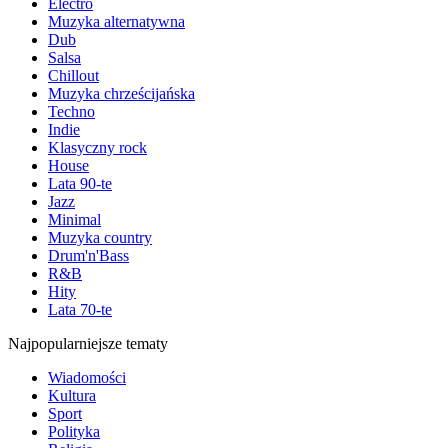
Electro
Muzyka alternatywna
Dub
Salsa
Chillout
Muzyka chrześcijańska
Techno
Indie
Klasyczny rock
House
Lata 90-te
Jazz
Minimal
Muzyka country
Drum'n'Bass
R&B
Hity
Lata 70-te
Najpopularniejsze tematy
Wiadomości
Kultura
Sport
Polityka