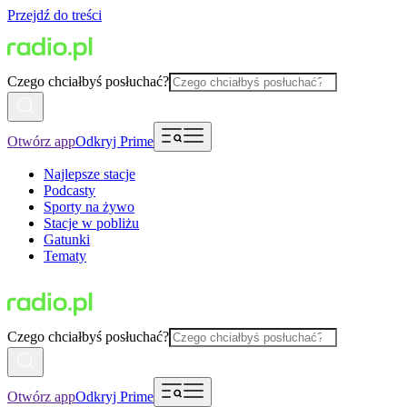
Przejdź do treści
Czego chciałbyś posłuchać?
Otwórz app
Odkryj Prime
Najlepsze stacje
Podcasty
Sporty na żywo
Stacje w pobliżu
Gatunki
Tematy
Czego chciałbyś posłuchać?
Otwórz app
Odkryj Prime