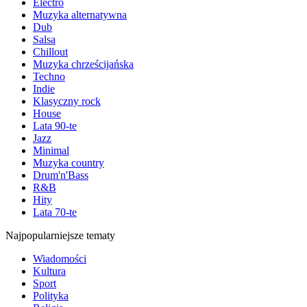
Electro
Muzyka alternatywna
Dub
Salsa
Chillout
Muzyka chrześcijańska
Techno
Indie
Klasyczny rock
House
Lata 90-te
Jazz
Minimal
Muzyka country
Drum'n'Bass
R&B
Hity
Lata 70-te
Najpopularniejsze tematy
Wiadomości
Kultura
Sport
Polityka