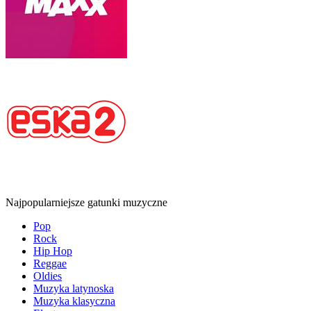
Najpopularniejsze gatunki muzyczne
Pop
Rock
Hip Hop
Reggae
Oldies
Muzyka latynoska
Muzyka klasyczna