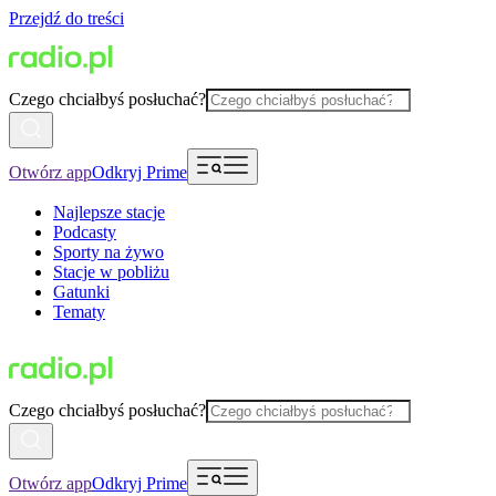
Przejdź do treści
Czego chciałbyś posłuchać?
Otwórz app
Odkryj Prime
Najlepsze stacje
Podcasty
Sporty na żywo
Stacje w pobliżu
Gatunki
Tematy
Czego chciałbyś posłuchać?
Otwórz app
Odkryj Prime