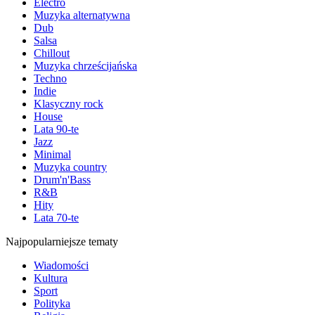
Electro
Muzyka alternatywna
Dub
Salsa
Chillout
Muzyka chrześcijańska
Techno
Indie
Klasyczny rock
House
Lata 90-te
Jazz
Minimal
Muzyka country
Drum'n'Bass
R&B
Hity
Lata 70-te
Najpopularniejsze tematy
Wiadomości
Kultura
Sport
Polityka