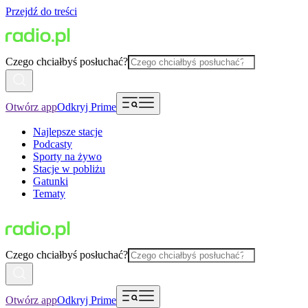
Przejdź do treści
Czego chciałbyś posłuchać?
Otwórz app
Odkryj Prime
Najlepsze stacje
Podcasty
Sporty na żywo
Stacje w pobliżu
Gatunki
Tematy
Czego chciałbyś posłuchać?
Otwórz app
Odkryj Prime