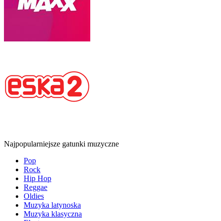
Najpopularniejsze gatunki muzyczne
Pop
Rock
Hip Hop
Reggae
Oldies
Muzyka latynoska
Muzyka klasyczna