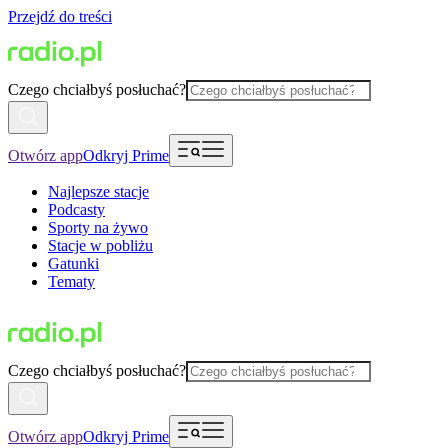
Przejdź do treści
Czego chciałbyś posłuchać?
Otwórz app
Odkryj Prime
Najlepsze stacje
Podcasty
Sporty na żywo
Stacje w pobliżu
Gatunki
Tematy
Czego chciałbyś posłuchać?
Otwórz app
Odkryj Prime