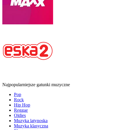
Najpopularniejsze gatunki muzyczne
Pop
Rock
Hip Hop
Reggae
Oldies
Muzyka latynoska
Muzyka klasyczna