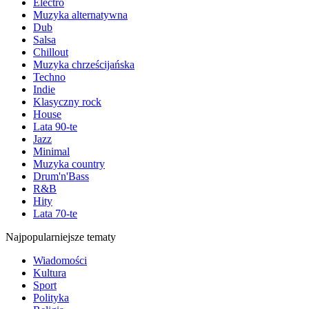
Electro
Muzyka alternatywna
Dub
Salsa
Chillout
Muzyka chrześcijańska
Techno
Indie
Klasyczny rock
House
Lata 90-te
Jazz
Minimal
Muzyka country
Drum'n'Bass
R&B
Hity
Lata 70-te
Najpopularniejsze tematy
Wiadomości
Kultura
Sport
Polityka